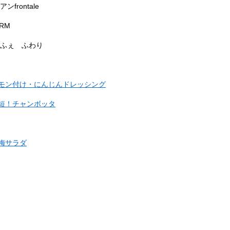
rontale
RM
かふぇ ふわり
モン付け・にんじんドレッシング
短！チャンボッタ
梅サラダ