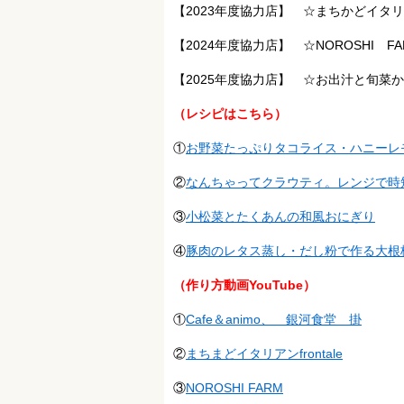
【2023年度協力店】 ☆まちかどイタリアンf
【2024年度協力店】 ☆NOROSHI FA
【2025年度協力店】 ☆お出汁と旬菜
（レシピはこちら）
①
お野菜たっぷりタコライス・ハニーレ
②
なんちゃってクラウティ。レンジで時
③
小松菜とたくあんの和風おにぎり
④
豚肉のレタス蒸し・だし粉で作る大根
（作り方動画YouTube）
①
Cafe＆animo、 銀河食堂 掛
②
まちまどイタリアンfrontale
③
NOROSHI FARM