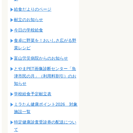
給食だよりのページ
献立のお知らせ
今日の学校給食
食卓に野菜を！おいしさ広がる野
菜レシピ
富山労災病院からのお知らせ
とやまPET画像診断センター「魚
津市民の月」（利用料割引）のお
知らせ
学校給食予定献立表
ミラたん健康ポイント2026 対象
施設一覧
特定健康診査受診券の配送につい
て