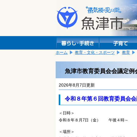
本
こ
文
こ
へ
か
移
ら
動
本
し
文
ま
で
す。
す。
ホーム
教育・文化・スポーツ
教育
魚津市教育委員会会議定例
2026年8月7日更新
令和８年第６
回教育委員会会
＜日時＞
令和８年８月7
日（金）
午後４
時
～
＜場所＞