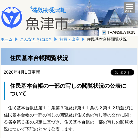
本
こ
文
togg
navi
こ
へ
か
移
ら
動
本
し
ホーム
こんなときには？
妊娠・出産
住民基本台帳閲覧状況
文
ま
で
す。
す。
住民基本台帳閲覧状況
2026年4月1日更新
住民基本台帳の一部の写しの閲覧状況の公表に
ついて
住民基本台帳法第１１条第３項及び第１１条の２第１２項並びに
住民基本台帳の一部の写しの閲覧及び住民票の写し等の交付に関す
る省令第３条の規定に基づき、住民基本台帳の一部の写しの閲覧状
況について下記のとおり公表します。