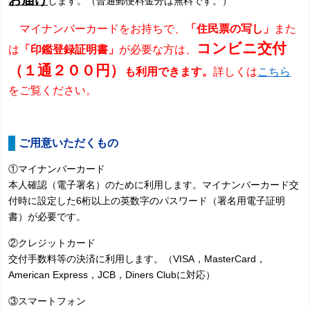
します。（普通郵便料金分は無料です。）
マイナンバーカードをお持ちで、
「住民票の写し」
また
コンビニ交付
は
「印鑑登録証明書」
が必要な方は、
（１通２００円）
も利用できます。
詳しくは
こちら
をご覧ください。
ご用意いただくもの
①マイナンバーカード
本人確認（電子署名）のために利用します。
マイナンバーカード交
付時に設定した
6桁以上の英数字のパスワード（署名用電子証明
書）が必要です。
②クレジットカード
交付手数料等の決済に利用します。（VISA，MasterCard，
American Express，JCB，Diners Clubに対応）
③スマートフォン