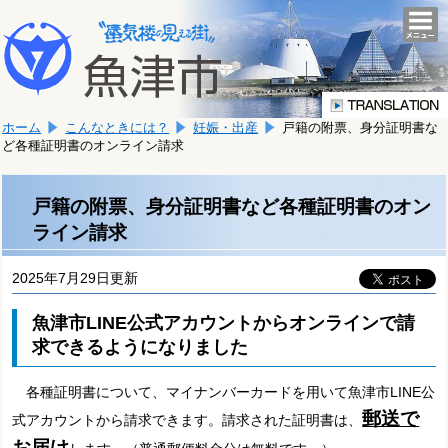
本
こ
文
togg
navi
こ
へ
か
移
ら
動
本
し
ホーム
こんなときには？
妊娠・出産
戸籍の附票、身分証明書な
文
ま
ど各種証明書のオンライン請求
で
す。
す。
戸籍の附票、身分証明書など各種証明書のオン
ライン請求
2025年7月29日更新
魚津市LINE公式アカウントからオンラインで請
求できるようになりました
各種証明書について、マイナンバーカードを用いて魚津市LINE公
郵送で
式アカウントから請求できます。請求された証明書は、
お届け