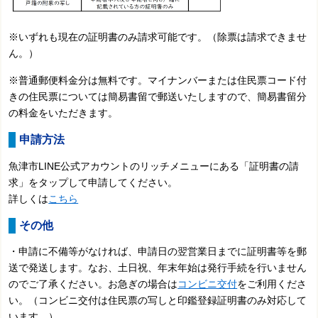
※いずれも現在の証明書のみ請求可能です。（除票は請求できませ
ん。）
※普通郵便料金分は無料です。マイナンバーまたは住民票コード付
きの住民票については簡易書留で郵送いたしますので、簡易書留分
の料金をいただきます。
申請方法
魚津市LINE公式アカウントのリッチメニューにある「証明書の請
求」をタップして申請してください。
詳しくは
こちら
その他
・
申請に不備等がなければ、申請日の翌営業日までに証明書等を郵
送で発送します。なお、土日祝、年末年始は発行手続を行いません
のでご了承ください
。
お急ぎの場合は
コンビニ交付
をご利用くださ
い。（コンビニ交付は住民票の写しと印鑑登録証明書のみ対応して
います。）