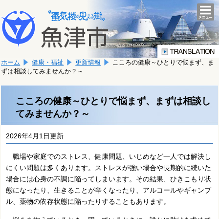
本
こ
文
togg
navi
こ
へ
か
移
ら
動
本
し
ホーム
健康・福祉
更新情報
こころの健康～ひとりで悩まず、ま
文
ま
ずは相談してみませんか？～
で
す。
す。
こころの健康～ひとりで悩まず、まずは相談し
てみませんか？～
2026年4月1日更新
職場や家庭でのストレス、健康問題、いじめなど一人では解決し
にくい問題は多くあります。ストレスが強い場合や長期的に続いた
場合には心身の不調に陥ってしまいます。その結果、ひきこもり状
態になったり、生きることが辛くなったり、アルコールやギャンブ
ル、薬物の依存状態に陥ったりすることもあります。