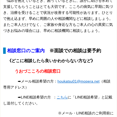
悩みを抱えているとき、困っているときに、誰かに助けを求めて
支援してもらうことはとても大切です。こころの病気に早期に気づ
き、治療を受けることで状況が改善する可能性があります。ひとり
で抱え込まず、早めに周囲の人や相談機関などに相談しましょう。
またご本人だけでなく、ご家族や身近な方もご本人の心の異変に気
づきお悩みの場合には、早めに相談機関に相談しましょう。
相談窓口のご案内
※面談での相談は要予約
《どこに相談したら良いかわからない方など
》
うおづこころの相談窓口
➡メール相談希望の方：
houkatsu01@mopera.net
（相談
専用アドレス）
➡LINE相談希望の方 ：
こちら
に「LINE相談希望」と記載
し送付してください。
※メール・LINE相談のご利用前に