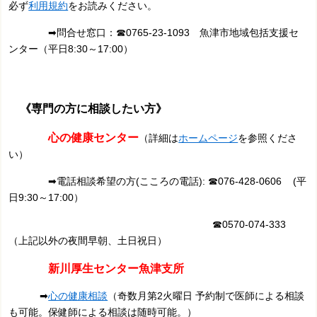
必ず
利用規約
をお読みください。
➡問合せ窓口：
☎0765-23-1093 魚津市
地域包括支援セ
ンター（平日8:30～17:00）
《専門の方に相談したい方》
心の健康センター
（詳細は
ホームページ
を参照くださ
い）
➡電話相談希望の方(こころの電話): ☎076-428-0606 (平
日9:30～17:00）
☎0570-074-333
（上記以外の夜間早朝、土日祝日）
新川厚生センター魚津支
所
➡
心の健康相談
（奇数
月第2火曜日 予約制で医師による相談
も可能。保健師による相談は随時可能。）