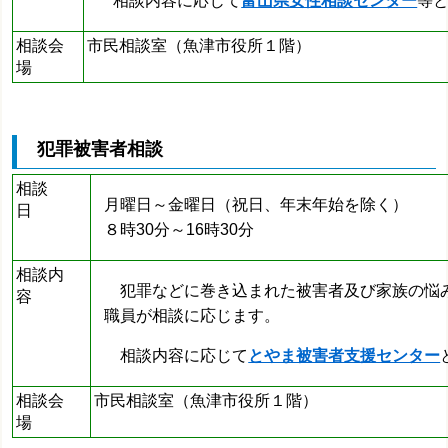
相談内容に応じて
富山県女性相談センター
等
相談会
市民相談室（魚津市役所１階）
場
犯罪被害者相談
相談
月曜日～金曜日（祝日、年末年始を除く）
日
８時30分～16時30分
相談内
犯罪などに巻き込まれた被害者及び家族の悩
容
職員が
相談に応じます。
相談内容に応じて
とやま被害者支援センター
相談会
市民相談室（魚津市役所１階）
場