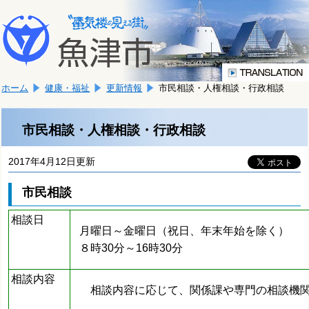
本
こ
文
こ
へ
か
移
ら
動
本
し
ホーム
健康・福祉
更新情報
市民相談・人権相談・行政相談
文
ま
で
す。
す。
市民相談・人権相談・行政相談
2017年4月12日更新
市民相談
相談日
月曜日～金曜日（祝日、年末年始を除く）
８時30分～16時30分
相談内容
相談内容に応じて、関係課や専門の相談機関