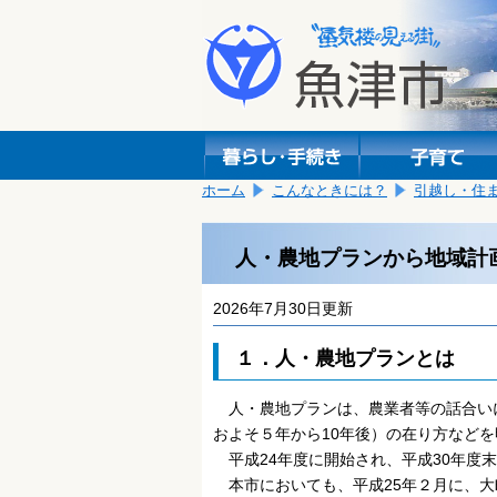
本
こ
文
こ
へ
か
移
ら
動
本
し
文
ま
で
す。
す。
ホーム
こんなときには？
引越し・住
人・農地プランから地域計
2026年7月30日更新
１．人・農地プランとは
人・農地プランは、農業者等の話合い
およそ５年から10年後）の在り方など
平成24年度に開始され、平成30年度末現
本市においても、平成25年２月に、大