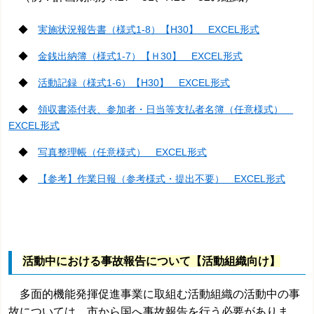
◆
実施状況報告書（様式1-8）【H30】 EXCEL形式
◆
金銭出納簿（様式1-7）【Ｈ30】 EXCEL形式
◆
活動記録（様式1-6）【H30】 EXCEL形式
◆
領収書添付表、参加者・日当等支払者名簿（任意様式）
EXCEL形式
◆
写真整理帳（任意様式） EXCEL形式
◆
【参考】作業日報（参考様式・提出不要） EXCEL形式
活動中における事故報告について【活動組織向け】
多面的機能発揮促進事業に取組む活動組織の活動中の事
故については、市から国へ事故報告を行う必要がありま