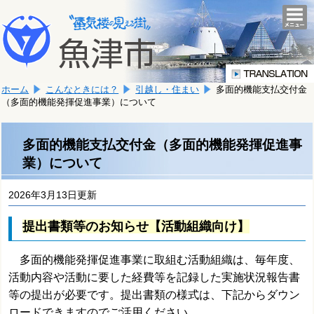
本
こ
文
togg
navi
こ
へ
か
移
ら
動
本
し
ホーム
こんなときには？
引越し・住まい
多面的機能支払交付金
文
ま
（多面的機能発揮促進事業）について
で
す。
す。
多面的機能支払交付金（多面的機能発揮促進事
業）について
2026年3月13日更新
提出書類等のお知らせ【活動組織向け】
多面的機能発揮促進事業に取組む活動組織は、毎年度、
活動内容や活動に要した経費等を記録した実施状況報告書
等の提出が必要です。提出書類の様式は、下記からダウン
ロードできますのでご活用ください。