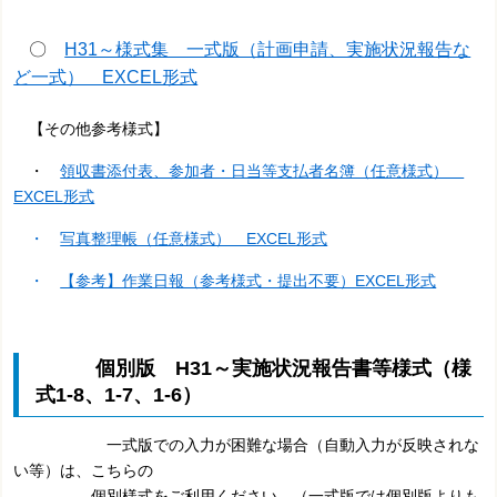
〇
H31～様式集 一式版（計画申請、実施状況報告な
ど一式） EXCEL形式
【その他参考様式】
・
領収書添付表、参加者・日当等支払者名簿（任意様式）
EXCEL形式
・
写真整理帳（任意様式） EXCEL形式
・
【参考】作業日報（参考様式・提出不要）EXCEL形式
個別版 H31～実施状況報告書等様式（様
式1-8、1-7、1-6）
一式版での入力が困難な場合（自動入力が反映されな
い等）は、
こちらの
個別様式をご利用ください。
（一式版では個別版よりも