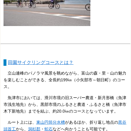
田園サイクリングコースとは？
立山連峰のパノラマ風景を眺めながら、富山の森・里・山の魅力
を楽しむことができる、全長約199㎞（小矢部市～朝日町）のコー
ス。
魚津市においては、滑川市境の旧スーパー農道・新月形橋（魚津
市浅生地先）から、黒部市境のふるさと農道・ふるさと橋（魚津市
木下新地先）までを結ぶ、約20.0㎞のコースとなっています。
ルート上には、
東山円筒分水槽
があるほか、折り返し地点の
黒谷
頭首工
から、
洞杉郡
・
蛇石
などへ向かうことも可能です。