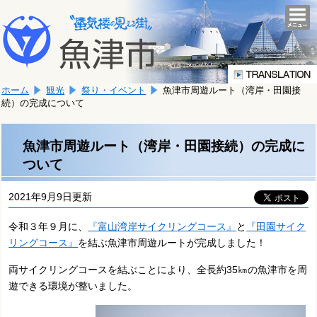
本
こ
文
togg
navi
こ
へ
か
移
ら
動
本
し
ホーム
観光
祭り・イベント
魚津市周遊ルート（湾岸・田園接
文
ま
続）の完成について
で
す。
す。
魚津市周遊ルート（湾岸・田園接続）の完成に
ついて
2021年9月9日更新
令和３年９月に、
『富山湾岸サイクリングコース』
と
『田園サイク
リングコース』
を結ぶ魚津市周遊ルートが完成しました！
両サイクリングコースを結ぶことにより、全長約35㎞の魚津市を周
遊できる環境が整いました。