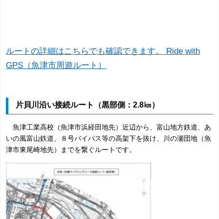
ルートの詳細はこちらでも確認できます。 Ride with
GPS（魚津市周遊ルート）
片貝川沿い接続ルート（黒部側：2.8㎞）
魚津工業高校（魚津市浜経田地先）近辺から、富山地方鉄道、あ
いの風富山鉄道、８号バイパス等の高架下を抜け、川の瀬団地（魚
津市東尾崎地先）までを繋ぐルートです。