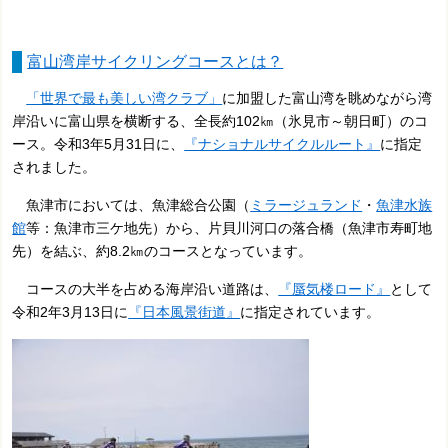
富山湾岸サイクリングコースとは？
「世界で最も美しい湾クラブ」
に加盟した富山湾を眺めながら湾
岸沿いに富山県を横断する、全長約102㎞（氷見市～朝日町）のコ
ース。令和3年5月31日に、
『ナショナルサイクルルート』
に指定
されました。
魚津市においては、魚津総合公園（
ミラージュランド
・
魚津水族
館
等：魚津市三ケ地先）から、片貝川河口の落合橋（魚津市寿町地
先）を結ぶ、約8.2㎞のコースとなっています。
コースの大半を占める海岸沿い道路は、
『蜃気楼ロード』
として
令和2年3月13日に
『日本風景街道』
に指定されています。