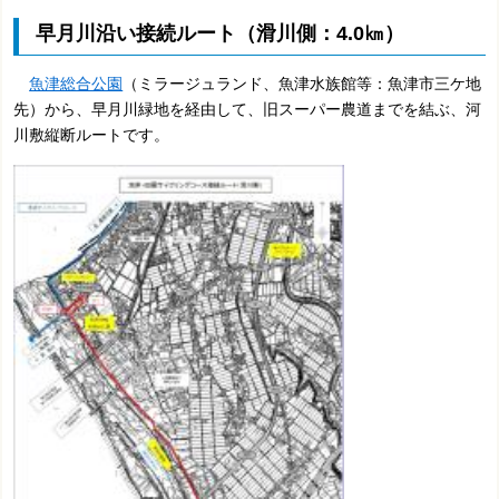
早月川沿い接続ルート（滑川側：4.0㎞）
魚津総合公園
（ミラージュランド、魚津水族館等：魚津市三ケ地
先）から、早月川緑地を経由して、旧スーパー農道までを結ぶ、河
川敷縦断ルートです。