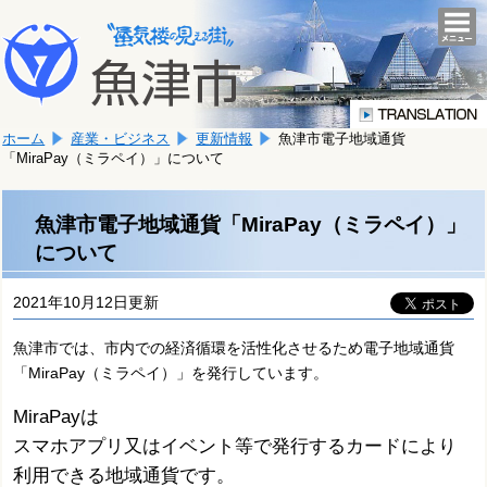
本
こ
文
togg
navi
こ
へ
か
移
ら
動
本
し
ホーム
産業・ビジネス
更新情報
魚津市電子地域通貨
文
ま
「MiraPay（ミラペイ）」について
で
す。
す。
魚津市電子地域通貨「MiraPay（ミラペイ）」
について
2021年10月12日更新
魚津市では、市内での経済循環を活性化させるため電子地域通貨
「MiraPay（ミラペイ）」を発行しています。
MiraPayは
スマホアプリ又はイベント等で発行するカードにより
利用できる地域通貨です。