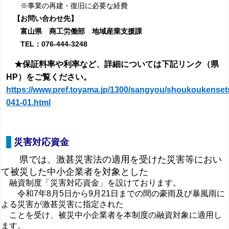
※事業の再建・復旧に必要な経費
【お問い合わせ先】
富山県 商工労働部 地域産業支援課
TEL：076-444-3248
★保証料率や利率など、詳細については下記リンク（県
HP）をご覧ください。
https://www.pref.toyama.jp/1300/sangyou/shoukoukense
041-01.html
災害対応資金
県では、激甚災害法の適用を受けた災害等におい
て被災した中小企業者を対象とした
融資制度「災害対応資金」を設けております。
令和7年8月5日から9月21日までの間の豪雨及び暴風雨に
よる災害が
激甚災害に指定された
ことを受け、被災中小企業者を本制度の融資対象に適用し
ます。