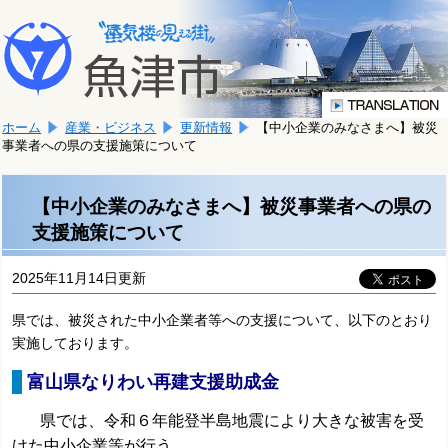
本
こ
文
こ
へ
か
移
ら
動
本
し
ホーム
産業・ビジネス
更新情報
【中小企業のみなさまへ】被災
文
ま
事業者への県の支援施策について
で
す。
す。
【中小企業のみなさまへ】被災事業者への県の
支援施策について
2025年11月14日更新
県では、被災された中小企業者等への支援について、以下のとおり
実施しております。
富山県なりわい再建支援助成金
県では、令和６年能登半島地震により大きな被害を受
けた中小企業等が行う、