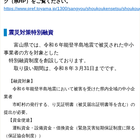
ク（県HP）をご覧ください。
https://www.pref.toyama.jp/1300/sangyou/shoukoukensetsu/shoukoug
震災対策特別融資
富山県では、令和６年能登半島地震で被災された中小
事業者の方を対象とした
特別融資制度を創設しております。
取り扱い期間は、令和８年３月31日までです。
【融資対象】
令和６年能登半島地震において被害を受けた県内全域の中小企
業者
市町村の発行する、り災証明書（被災届出証明書等を含む）の
提出が必要。
【資金使途】
運転資金・設備資金・借換資金（緊急災害短期保証制度に限る
（保証協会制度））