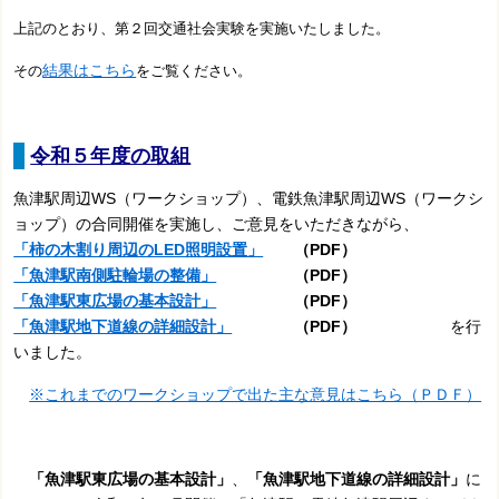
上記のとおり、第２回交通社会実験を実施いたしました。
結果はこちら
その
をご覧ください。
令和５年度の取組
魚津駅周辺WS（ワークショップ）、電鉄魚津駅周辺WS（ワークシ
ョップ）の合同開催を実施し、ご意見をいただきながら、
「柿の木割り周辺のLED照明設置」
（PDF）
「魚津駅南側駐輪場の整備」
（PDF）
「魚津駅東広場の基本設計」
（PDF）
「魚津駅地下道線の詳細設計」
（PDF）
を行
いました。
※これまでのワークショップで出た主な意見はこちら（ＰＤＦ）
「魚津駅東広場の基本設計」
、
「魚津駅地下道線の詳細設計」
に