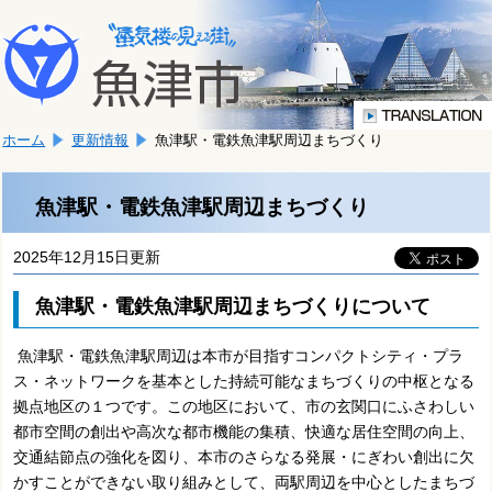
本
こ
文
こ
へ
か
移
ら
動
本
し
ホーム
更新情報
魚津駅・電鉄魚津駅周辺まちづくり
文
ま
で
す。
す。
魚津駅・電鉄魚津駅周辺まちづくり
2025年12月15日更新
魚津駅・電鉄魚津駅周辺まちづくりについて
魚津駅・電鉄魚津駅周辺は本市が目指すコンパクトシティ・プラ
ス・ネットワークを基本とした持続可能なまちづくりの中枢となる
拠点地区の１つです。この地区において、市の玄関口にふさわしい
都市空間の創出や高次な都市機能の集積、快適な居住空間の向上、
交通結節点の強化を図り、本市のさらなる発展・にぎわい創出に欠
かすことができない取り組みとして、両駅周辺を中心としたまちづ