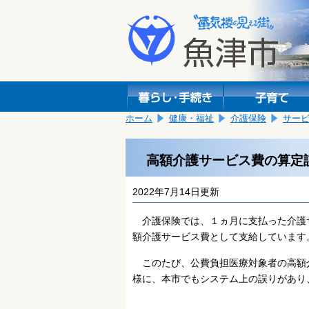
本
こ
文
こ
へ
か
移
ら
動
本
し
文
ま
で
す。
す。
ホーム
健康・福祉
介護保険
サー
高額介護サービス費の算定
2022年7月14日更新
介護保険では、１ヵ月に支払った介護
額介護サービス費として支給しています
このたび、公費負担医療対象者の高額
様に、本市でもシステム上の誤りがあり