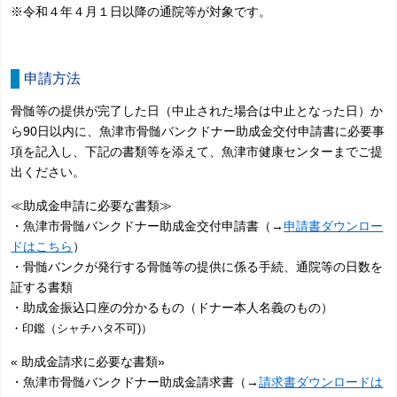
※令和４年４月１日以降の通院等が対象です。
申請方法
骨髄等の提供が完了した日（中止された場合は中止となった日）か
ら90日以内に、魚津市骨髄バンクドナー助成金交付申請書に必要事
項を記入し、下記の書類等を添えて、魚津市健康センターまでご提
出ください。
≪助成金申請に必要な書類≫
・魚津市骨髄バンクドナー助成金交付申請書（→
申請書ダウンロー
ドはこちら
）
・骨髄バンクが発行する骨髄等の提供に係る手続、通院等の日数を
証する書類
・助成金振込口座の分かるもの（ドナー本人名義のもの）
・印鑑（シャチハタ不可)）
« 助成金請求に必要な書類»
・魚津市骨髄バンクドナー助成金請求書（→
請求書ダウンロードは