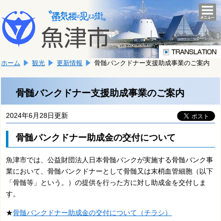
本
こ
文
togg
navi
こ
へ
か
移
ら
動
本
し
ホーム
観光
更新情報
骨髄バンクドナー支援助成事業のご案内
文
ま
で
す。
す。
骨髄バンクドナー支援助成事業のご案内
2024年6月28日更新
骨髄バンクドナー助成金の交付について
魚津市では、公益財団法人日本骨髄バンクが実施する骨髄バンク事
業において、骨髄バンクドナーとして骨髄又は末梢血管細胞（以下
「骨髄等」という。）の提供を行った方に対し助成金を交付しま
す。
★
骨髄バンクドナー助成金の交付について（チラシ）