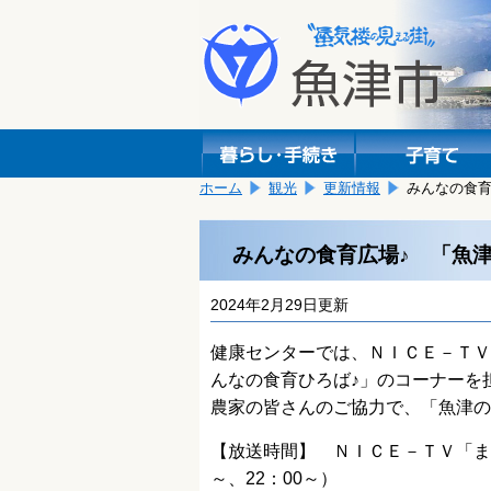
本
こ
文
こ
へ
か
移
ら
動
本
し
文
ま
で
す。
す。
ホーム
観光
更新情報
みんなの食育
みんなの食育広場♪ 「魚
2024年2月29日更新
健康センターでは、ＮＩＣＥ－ＴＶ
んなの食育ひろば♪」のコーナーを
農家の皆さんのご協力で、「魚津の
【放送時間】 ＮＩＣＥ－ＴＶ「まち
～、22：00～）