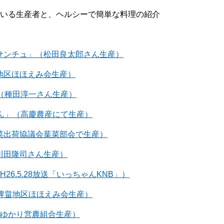
いる生産者と、ヘルシーで簡単な料理の紹介
ロリとサンチュ」（松田良太郎さん生産）
稗畠地区ほほえみ会生産）
り」（種田淳一さん生産）
だいこん」（高慶農産にて生産）
（野菜出荷協議会葉菜部会で生産）
」（川田隆司さん生産）
6.5.28放送「いっちゃんKNB」）
菜」（稗畠地区ほほえみ会生産）
ん」（ゆかり営農組合生産）