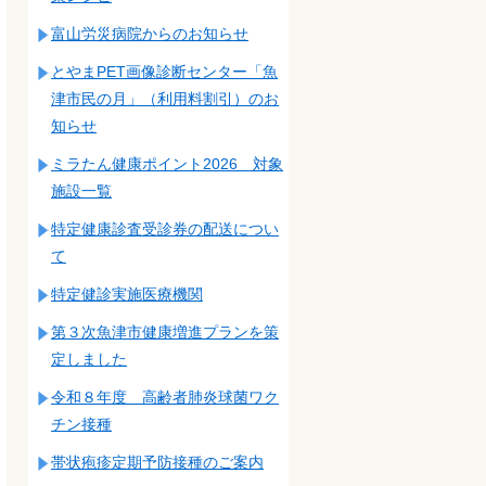
富山労災病院からのお知らせ
とやまPET画像診断センター「魚
津市民の月」（利用料割引）のお
知らせ
ミラたん健康ポイント2026 対象
施設一覧
特定健康診査受診券の配送につい
て
特定健診実施医療機関
第３次魚津市健康増進プランを策
定しました
令和８年度 高齢者肺炎球菌ワク
チン接種
帯状疱疹定期予防接種のご案内