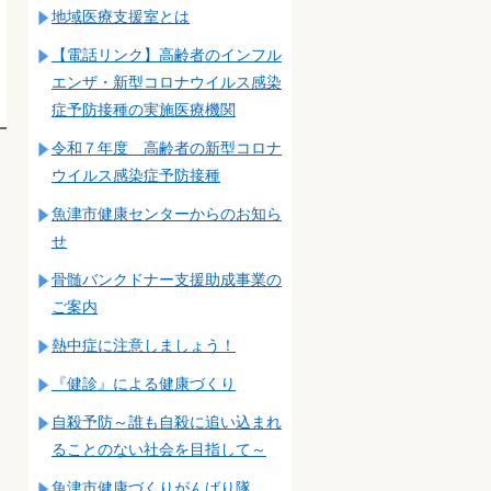
地域医療支援室とは
【電話リンク】高齢者のインフル
エンザ・新型コロナウイルス感染
症予防接種の実施医療機関
令和７年度 高齢者の新型コロナ
ウイルス感染症予防接種
魚津市健康センターからのお知ら
せ
骨髄バンクドナー支援助成事業の
ご案内
熱中症に注意しましょう！
『健診』による健康づくり
自殺予防～誰も自殺に追い込まれ
ることのない社会を目指して～
魚津市健康づくりがんばり隊