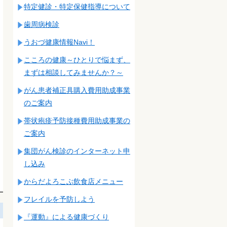
特定健診・特定保健指導について
歯周病検診
うおづ健康情報Navi！
こころの健康～ひとりで悩まず、
まずは相談してみませんか？～
がん患者補正具購入費用助成事業
のご案内
帯状疱疹予防接種費用助成事業の
ご案内
集団がん検診のインターネット申
し込み
からだよろこぶ飲食店メニュー
フレイルを予防しよう
『運動』による健康づくり