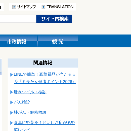
関連情報
LINEで簡単！豪華景品が当たる☆
彡『ミラたん健康ポイント2026』
肝炎ウイルス検診
がん検診
肺がん・結核検診
食卓に野菜を！おいしさ広がる野
菜レシピ