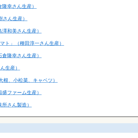
（石倉隆幸さん生産）
口春樹さん生産）
」（島澤和美さん生産）
ろうトマト」（種田淳一さん生産）
」（石倉隆幸さん生産）
さん生産）
病」（大根、小松菜、キャベツ）
垣新稲盛ファーム生産）
瀬製麩所さん製造）