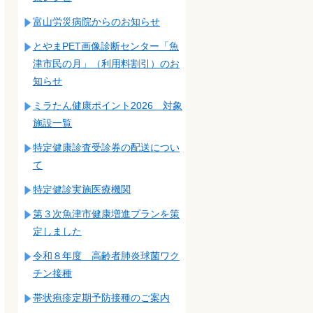
富山労災病院からのお知らせ
とやまPET画像診断センター「魚
津市民の月」（利用料割引）のお
知らせ
ミラたん健康ポイント2026 対象
施設一覧
特定健康診査受診券の配送につい
て
特定健診実施医療機関
第３次魚津市健康増進プランを策
定しました
令和８年度 高齢者肺炎球菌ワク
チン接種
帯状疱疹定期予防接種のご案内