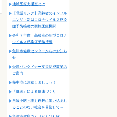
地域医療支援室とは
【電話リンク】高齢者のインフル
エンザ・新型コロナウイルス感染
症予防接種の実施医療機関
令和７年度 高齢者の新型コロナ
ウイルス感染症予防接種
魚津市健康センターからのお知ら
せ
骨髄バンクドナー支援助成事業の
ご案内
熱中症に注意しましょう！
『健診』による健康づくり
自殺予防～誰も自殺に追い込まれ
ることのない社会を目指して～
魚津市健康づくりがんばり隊