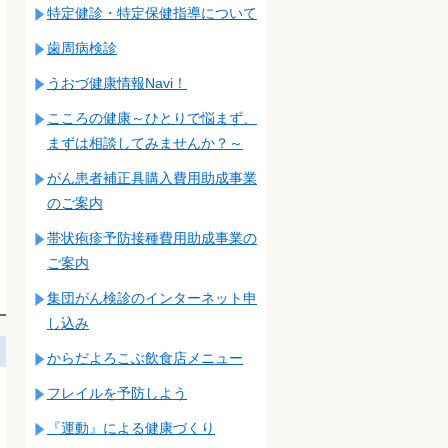
特定健診・特定保健指導について
歯周病検診
うおづ健康情報Navi！
こころの健康～ひとりで悩まず、
まずは相談してみませんか？～
がん患者補正具購入費用助成事業
のご案内
帯状疱疹予防接種費用助成事業の
ご案内
集団がん検診のインターネット申
し込み
からだよろこぶ飲食店メニュー
フレイルを予防しよう
『運動』による健康づくり