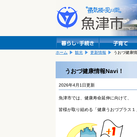
本
こ
文
こ
へ
か
移
ら
動
本
し
文
ま
で
す。
す。
ホーム
観光
更新情報
うおづ健康情報
うおづ健康情報Navi！
2026年4月1日更新
魚津市では、健康寿命延伸に向けて、
皆様が取り組める「健康うおづプラス１