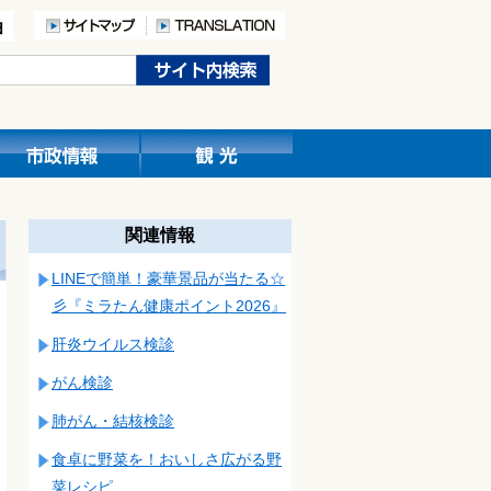
関連情報
LINEで簡単！豪華景品が当たる☆
彡『ミラたん健康ポイント2026』
肝炎ウイルス検診
がん検診
肺がん・結核検診
食卓に野菜を！おいしさ広がる野
菜レシピ