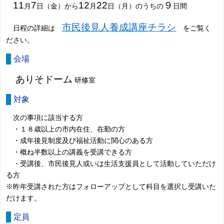
11
7
12
22
９
月
日（金）から
月
日（月）のうちの
日間
市民後見人養成講座チラシ
日程の詳細は
をご覧く
ださい。
会場
ありそドーム
研修室
対象
次の事項に該当する方
・１８歳以上の市内在住、在勤の方
・成年後見制度及び福祉活動に関心のある方
・概ね半数以上の講義を受講できる方
・受講後、市民後見人或いは生活支援員として活動していただけ
る方
※昨年受講された方はフォローアップとして科目を選択し受講いた
だけます。
定員