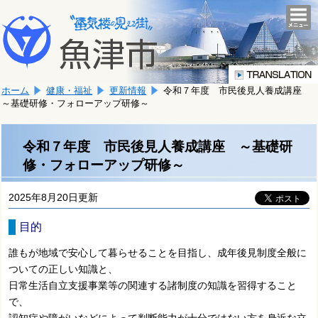
本
こ
文
togg
navi
こ
へ
か
移
ら
動
本
し
ホーム
健康・福祉
更新情報
令和７年度 市民後見人養成講座
文
ま
～基礎研修・フォローアップ研修～
で
す。
す。
令和７年度 市民後見人養成講座 ～基礎研
修・フォローアップ研修～
2025年8月20日更新
目的
誰もが地域で安心して暮らせることを目指し、成年後見制度全般に
ついての正しい知識と、
日常生活自立支援事業等の関連する諸制度の知識を習得すること
で、