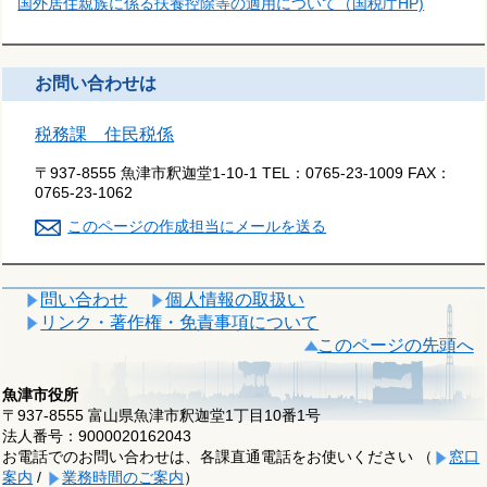
国外居住親族に係る扶養控除等の適用について（国税庁HP)
お問い合わせは
税務課 住民税係
〒937-8555 魚津市釈迦堂1-10-1
TEL：
0765-23-1009
FAX：
0765-23-1062
このページの作成担当にメールを送る
問い合わせ
個人情報の取扱い
リンク・著作権・免責事項について
このページの先頭へ
魚津市役所
〒937-8555 富山県魚津市釈迦堂1丁目10番1号
法人番号：9000020162043
お電話でのお問い合わせは、各課直通電話をお使いください （
窓口
案内
/
業務時間のご案内
）