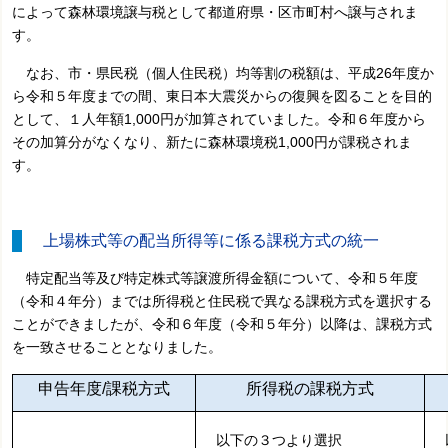
によって森林環境譲与税として都道府県・区市町村へ譲与されま
す。
なお、市・県民税（個人住民税）均等割の税額は、平成26年度か
ら令和５年度までの間、東日本大震災からの復興を図ることを目的
として、１人年額1,000円が加算されていました。令和６年度から
その加算分がなくなり、新たに森林環境税1,000円が課税されま
す。
上場株式等の配当所得等に係る課税方式の統一
特定配当等及び特定株式等譲渡所得金額について、令和５年度
（令和４年分）までは所得税と住民税で異なる課税方式を選択する
ことができましたが、令和６年度（令和５年分）以降は、課税方式
を一致させることとなりました。
申告年度/課税方式
所得税の課税方式
以下の３つより選択