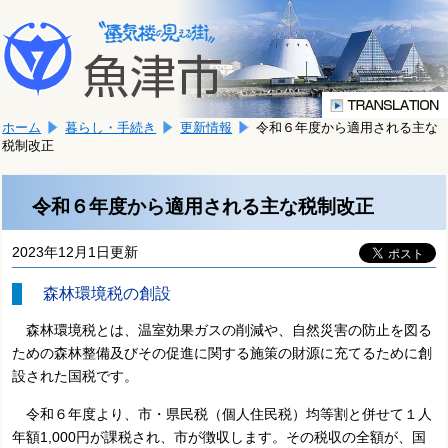
本
こ
文
こ
へ
か
移
ら
動
本
し
ホーム
暮らし・手続き
更新情報
令和６年度から適用される主な
文
ま
税制改正
で
す。
す。
令和６年度から適用される主な税制改正
2023年12月1日更新
森林環境税の創設
森林環境税とは、温室効果ガスの削減や、自然災害の防止を図る
ための森林整備及びその促進に関する施策の財源に充てるために創
設された国税です。
令和６年度より、市・県民税（個人住民税）均等割と併せて１人
年額1,000円が課税され、市が徴収します。その税収の全額が、国