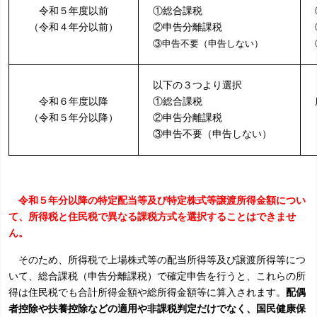
令和５年度以前
①総合課税
（令和４年分以前）
②申告分離課税
③申告不要（申告しない）
以下の３つより選択
令和６年度以降
①総合課税
（令和５年分以降）
②申告分離課税
③申告不要（申告しない）
令和５年分以降の特定配当等及び特定株式等譲渡所得金額につい
て、所得税と住民税で異なる課税方式を選択することはできませ
ん。
そのため、所得税で上場株式等の配当所得等及び譲渡所得等につ
いて、総合課税（申告分離課税）で確定申告を行うと、これらの所
得は住民税でも合計所得金額や総所得金額等に算入されます。
配偶
者控除や扶養控除などの適用や非課税判定だけでなく、国民健康保