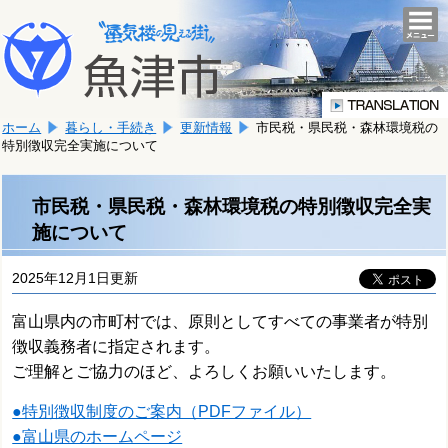
本
こ
文
togg
navi
こ
へ
か
移
ら
動
本
し
ホーム
暮らし・手続き
更新情報
市民税・県民税・森林環境税の
文
ま
特別徴収完全実施について
で
す。
す。
市民税・県民税・森林環境税の特別徴収完全実
施について
2025年12月1日更新
富山県内の市町村では、原則としてすべての事業者が特別
徴収義務者に指定されます。
ご理解とご協力のほど、よろしくお願いいたします。
●特別徴収制度のご案内（PDFファイル）
●富山県のホームページ