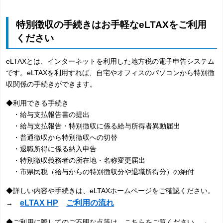
特別徴収の手続きはお手軽なeLTAXをご利用
ください
eLTAXとは、インターネットを利用した地方税の電子申告システム
です。eLTAXを利用すれば、自宅やオフィスのパソコンから特別徴
収関係の手続きができます。
◆利用できる手続き
・給与支払報告書の提出
・給与支払報告・特別徴収に係る
給与所得者異動届出
・普通徴収から特別徴収への切替
・退職所得に係る納入申告
・特別徴収義務者の所在地・名称変更届出
・市県民税（給与からの特別徴収分
や退職所得分）の納付
◆詳しい内容や手続きは、eLTAXホームページをご確認ください。
eLTAX HP
ご利用の流れ
→
◆ご利用に際してのご不明な点等は、こちらをご覧ください。→