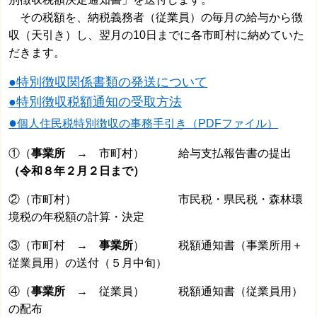
その税額を、納税義務者（従業員）の毎月の給与から徴
収（天引き）し、翌月の10日までに各市町村に納めていた
だきます。
●特別徴収関係書類の発送について
●特別徴収税額通知の受取方法
●
個人住民税特別徴収の事務手引き（PDFファイル）
①（
事業所
→ 市町村） 給与支払報告書の提出
（令和８年２月２日まで）
②（市町村）
市民税・県民税・森林環
境税の
年税額の計算・決定
③（市町村 →
事業所
） 税額通知書
（事業所用＋
従業員用）
の送付（５月中旬）
④（
事業所
→ 従業員） 税額通知書（従業員用）
の配布