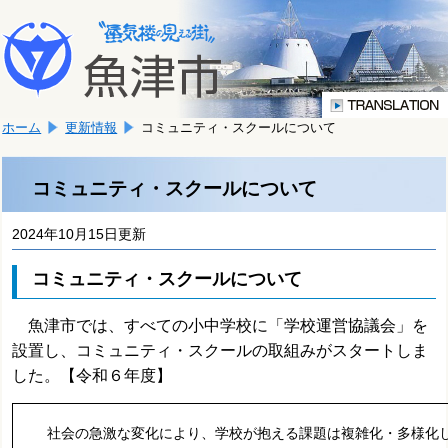
本
こ
文
こ
へ
か
移
ら
動
本
し
ホーム
更新情報
コミュニティ・スクールについて
文
ま
で
す。
す。
コミュニティ・スクールについて
2024年10月15日更新
コミュニティ・スクールについて
魚津市では、
すべての小中学校に「学校運営協議会」を
設置し、
コミュニティ・スクールの取組みがスタートしま
した。【令和６年度】
社会の急激な変化により、学校が抱える課題は複雑化・多様化