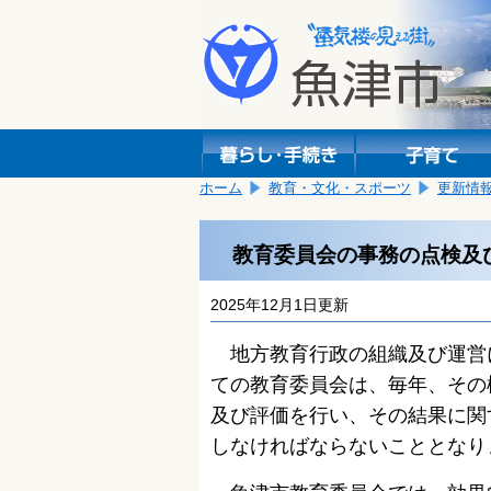
本
こ
文
こ
へ
か
移
ら
動
本
し
文
ま
で
す。
す。
ホーム
教育・文化・スポーツ
更新情
教育委員会の事務の点検及
2025年12月1日更新
地方教育行政の組織及び運営に
ての教育委員会は、毎年、その
及び評価を行い、その結果に関
しなければならないこととなり