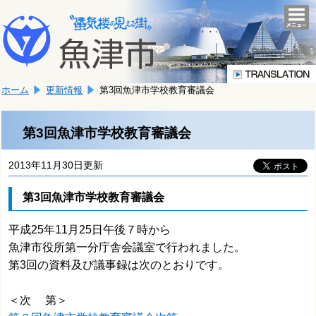
本
こ
文
togg
navi
こ
へ
か
移
ら
動
本
し
ホーム
更新情報
第3回魚津市学校教育審議会
文
ま
で
す。
す。
第3回魚津市学校教育審議会
2013年11月30日更新
第3回魚津市学校教育審議会
平成25年11月25日午後７時から
魚津市役所第一分庁舎会議室で行われました。
第3回の資料及び議事録は次のとおりです。
＜次 第＞