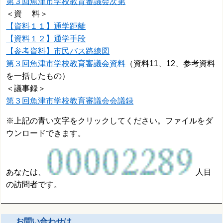
第３回魚津市学校教育審議会次第
＜資 料＞
【資料１１】通学距離
【資料１２】通学手段
【参考資料】市民バス路線図
第３回魚津市学校教育審議会資料
（資料11、12、参考資料
を一括したもの）
＜議事録＞
第３回魚津市学校教育審議会会議録
※上記の青い文字をクリックしてください。ファイルをダ
ウンロードできます。
あなたは、
人目
の訪問者です。
お問い合わせは