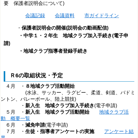
要 保護者説明会について)
会議記録
会議資料
市ガイドライン
・
保護者説明会の開催(説明会の動画配信)
・中学１・２年生 地域クラブ加入手続き(電子申
請)
・地域クラブ指導者登録手続き
Ｒ6の取組状況・予定
４月 ・
８地域クラブ活動開始
(水泳、サッカー、ラグビー、柔道、剣道、バドミ
ントン、バレーボール、陸上競技)
・
新入生 地域クラブ加入手続き
(電子申請)
５月 ・
新入生 地域クラブ活動開始
地域クラブ活
動 概要一覧
６月 ・
減免申請
(電子申請)
７月 ・
生徒・指導者アンケートの実施
アンケート結
果