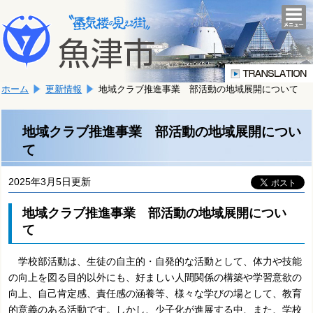
本
こ
文
togg
navi
こ
へ
か
移
ら
動
本
し
ホーム
更新情報
地域クラブ推進事業 部活動の地域展開について
文
ま
で
す。
す。
地域クラブ推進事業 部活動の地域展開につい
て
2025年3月5日更新
地域クラブ推進事業 部活動の地域展開につい
て
学校部活動は、生徒の自主的・自発的な活動として、体力や技能
の向上を図る目的以外にも、好ましい人間関係の構築や学習意欲の
向上、自己肯定感、責任感の涵養等、様々な学びの場として、教育
的意義のある活動です。しかし、少子化が進展する中、また、学校