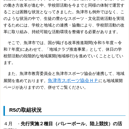
の働き方改革が進む中、学校部活動を今までと同様の体制で運営す
ることは困難な状況となってきました。魚津市も例外ではなく、こ
のような状況の中で、生徒の豊かなスポーツ・文化芸術活動を実現
するためには、学校と地域との連携・協働により、学校部活動の改
革に取り組み、持続可能な活動環境を整備する必要があります。
そこで、魚津市では、国が掲げる改革推進期間(令和５年度～令
和７年度)にあわせて、「地域クラブ推進事業」として、休日の学
校部活動の段階的な地域展開(地域移行)を進めていくこととしてい
ます。
また、魚津市教育委員会と魚津市スポーツ協会が連携して、地域
魚津市スポーツ協会ＨＰ
展開を進めております。
にも地域展開
ページがありますので、併せてご覧ください。
R5の取組状況
４月
先行実施２種目（バレーボール、陸上競技）の活
・