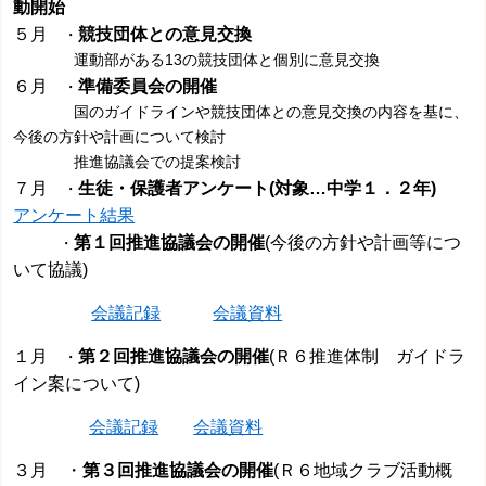
動開始
５月
競技団体との意見交換
・
運動部がある13の競技団体と個別に意見交換
６月
準備委員会の開催
・
国のガイドラインや競技団体との意見交換の内容を基に、
今後の方針や計画について検討
推進協議会での提案検討
７月
生徒・保護者アンケート(対象…中学１．２年)
・
アンケート結果
第１回推進協議会の開催
(
今後の方針や計画等につ
・
いて協議)
会議記録
会議資料
１月
第２回推進協議会の開催
(Ｒ６推進体制 ガイドラ
・
イン案について)
会議記録
会議資料
３月 ・
第３回推進協議会の開催
(Ｒ６地域クラブ活動概