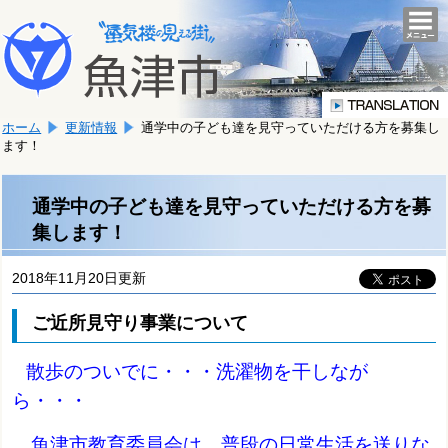
本
こ
文
togg
navi
こ
へ
か
移
ら
動
本
し
ホーム
更新情報
通学中の子ども達を見守っていただける方を募集し
文
ま
ます！
で
す。
す。
通学中の子ども達を見守っていただける方を募
集します！
2018年11月20日更新
ご近所見守り事業について
散歩のついでに・・・洗濯物を干しなが
ら・・・
魚津市教育委員会は、普段の日常生活を送りな