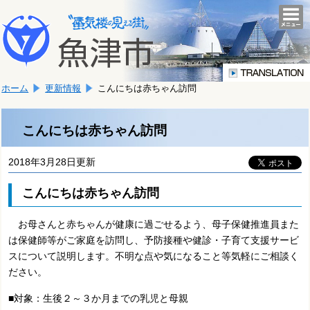
本
こ
文
togg
navi
こ
へ
か
移
ら
動
本
し
ホーム
更新情報
こんにちは赤ちゃん訪問
文
ま
で
す。
す。
こんにちは赤ちゃん訪問
2018年3月28日更新
こんにちは赤ちゃん訪問
お母さんと赤ちゃんが健康に過ごせるよう、母子保健推進員また
は保健師等がご家庭を訪問し、予防接種や健診・子育て支援サービ
スについて説明します。不明な点や気になること等気軽にご相談く
ださい。
■対象：生後２～３か月までの乳児と母親