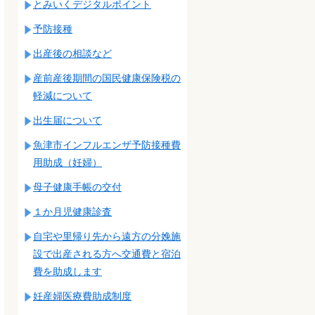
とみいくデジタルポイント
予防接種
出産後の相談など
産前産後期間の国民健康保険税の
軽減について
出生届について
魚津市インフルエンザ予防接種費
用助成（妊婦）
母子健康手帳の交付
１か月児健康診査
自宅や里帰り先から遠方の分娩施
設で出産される方へ交通費と宿泊
費を助成します
妊産婦医療費助成制度