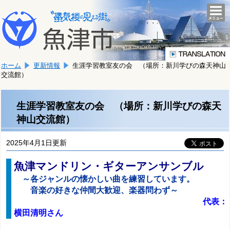
本
こ
文
togg
navi
こ
へ
か
移
ら
動
本
し
ホーム
更新情報
生涯学習教室友の会 （場所：新川学びの森天神山
文
ま
交流館）
で
す。
す。
生涯学習教室友の会 （場所：新川学びの森天
神山交流館）
2025年4月1日更新
魚津マンドリン・ギターアンサンブル
～各ジャンルの懐かしい曲を練習しています。
音楽の好きな仲間大歓迎、楽器問わず～
代表：
横田清明さん