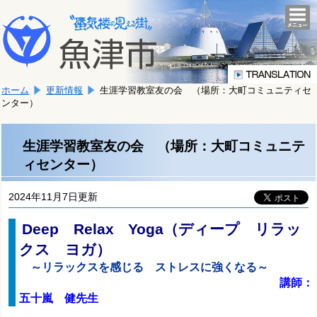
本
こ
文
togg
navi
こ
へ
か
移
ら
動
本
し
ホーム
更新情報
生涯学習教室友の会 （場所：大町コミュニティセ
文
ま
ンター）
で
す。
す。
生涯学習教室友の会 （場所：大町コミュニテ
ィセンター）
2024年11月7日更新
Deep Relax Yoga（ディープ リラッ
クス ヨガ）
～
リラックスを感じる ストレスに強くなる～
講師：
五十嵐 健先生