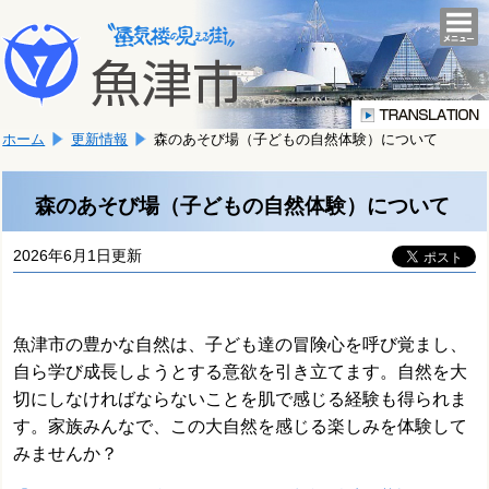
本
こ
文
togg
navi
こ
へ
か
移
ら
動
本
し
ホーム
更新情報
森のあそび場（子どもの自然体験）について
文
ま
で
す。
す。
森のあそび場（子どもの自然体験）について
2026年6月1日更新
魚津市の豊かな自然は、子ども達の冒険心を呼び覚まし、
自ら学び成長しようとする意欲を引き立てます。自然を大
切にしなければならないことを肌で感じる経験も得られま
す。
家族みんなで、この大自然を感じる楽しみを体験して
みませんか？