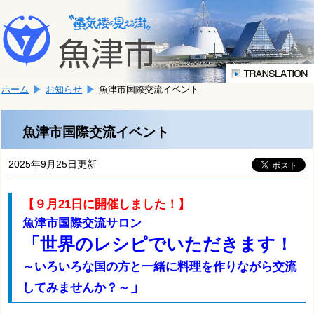
本
こ
文
こ
へ
か
移
ら
動
本
し
ホーム
お知らせ
魚津市国際交流イベント
文
ま
で
す。
す。
魚津市国際交流イベント
2025年9月25日更新
【９月21日に開催しました！】
魚津市国際交流サロン
「世界のレシピでいただきます！
～いろいろな国の方と一緒に料理を作りながら交流
」
してみませんか？～