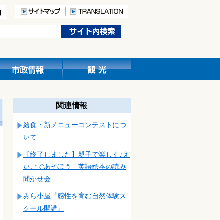
関連情報
給食・新メニューコンテストにつ
いて
【終了しました】親子で楽しく♪え
いごであそぼう 英語絵本の読み
聞かせ会
みら小屋『感性を育む自然体験ス
クール開講』