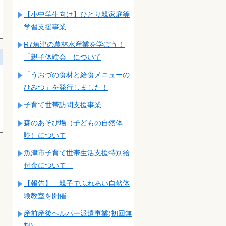
【小中学生向け】ひとり親家庭等
学習支援事業
R7魚津の農林水産業を学ぼう！
「親子体験会」について
「うおづの食材と給食メニューの
ひみつ」を発行しました！
子育て世帯訪問支援事業
森のあそび場（子どもの自然体
験）について
魚津市子育て世帯生活支援特別給
付金について
【報告】 親子でふれあい自然体
験教室を開催
産前産後ヘルパー派遣事業(初回無
料)