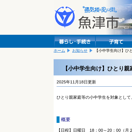
本
こ
文
こ
へ
か
移
ら
動
本
し
文
ま
で
す。
す。
ホーム
お知らせ
【小中学生向け】ひ
【小中学生向け】ひとり親
2025年11月18日更新
ひとり親家庭等の小中学生を対象として
概要
【日程】日曜日 18：00～20：00（