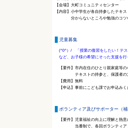
【会場】大町コミュニティセンター
【内容】小中学生が各自持参したテキス
分からないところや勉強のコツな
児童募集
(^0^）/ 「授業の復習をしたい！テ
など、お子様の希望にそった支援を行
【要件】市内在住のひとり親家庭等の
テキストの持参と、保護者の方は
【費用】無料
【申込】事前にこども課でお申込みく
ボランティア及びサポーター（補
【要件】児童福祉の向上に理解と熱意
当番制で、各回ボランティア１名、