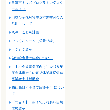
魚津市キッズプログラミングスク
ール2026
地域少子化対策重点推進交付金の
活用について
魚津市こども計画
ごっくんルーム（栄養相談）
もぐもぐ教室
学校給食費の集金について
【中小企業事業者向け】令和８年
度魚津市男性の育児休業取得促進
事業者支援補助金
物価高対応子育て応援手当 につい
て
【報告！】 親子でふれあい自然
体験教室