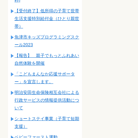
【受付終了】低所得の子育て世帯
生活支援特別給付金（ひとり親世
帯）
魚津市キッズプログラミングスク
ール2023
【報告】 親子でもっとふれあい
自然体験を開催
「こどもまんなか応援サポータ
ー」を宣言します。
明治安田生命保険相互会社による
行政サービスの情報提供活動につ
いて
ショートステイ事業（子育て短期
支援）
ベビーファースト運動