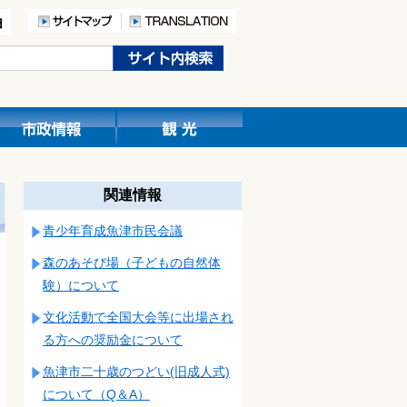
関連情報
青少年育成魚津市民会議
森のあそび場（子どもの自然体
験）について
文化活動で全国大会等に出場され
る方への奨励金について
魚津市二十歳のつどい(旧成人式)
について（Q＆A）