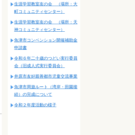
生涯学習教室友の会 （場所：大
町コミュニティセンター）
生涯学習教室友の会 （場所：天
神コミュニティセンター）
魚津市コンベンション開催補助金
申請書
令和６年二十歳のつどい実行委員
会（旧成人式実行委員会）
井原市友好親善都市児童交流事業
魚津市周遊ルート（湾岸・田園接
続）の完成について
令和２年度活動の様子