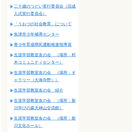
二十歳のつどい実行委員会（旧成
人式実行委員会）
「うおづの社会教育」について
魚津市少年補導センター
青少年育成県民運動推進指導員
生涯学習教室友の会 （場所：村
木コミュニティセンター）
生涯学習教室友の会 （場所：ギ
ャラリー（大海寺野））
生涯学習教室友の会 紹介
生涯学習教室友の会 （場所：新
川学びの森天神山交流館）
生涯学習教室友の会 （場所：新
川文化ホール）