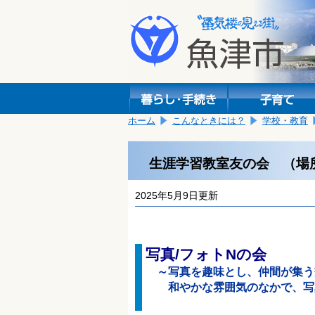
本
こ
文
こ
へ
か
移
ら
動
本
し
文
ま
で
す。
す。
ホーム
こんなときには？
学校・教育
生涯学習教室友の会 （場
2025年5月9日更新
写真/フォトNの会
～写真を趣味とし、仲間が集う
和やかな雰囲気のなかで、
写