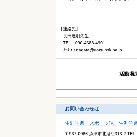
【連絡先】
長田達明先生
TEL：090-4683-4901
ﾒｰﾙ：t.nagata@uozu.nsk.ne.jp
活動場
お問い合わせは
生涯学習・スポーツ課 生涯学
〒937-0066 魚津市北鬼江313-2
TEL