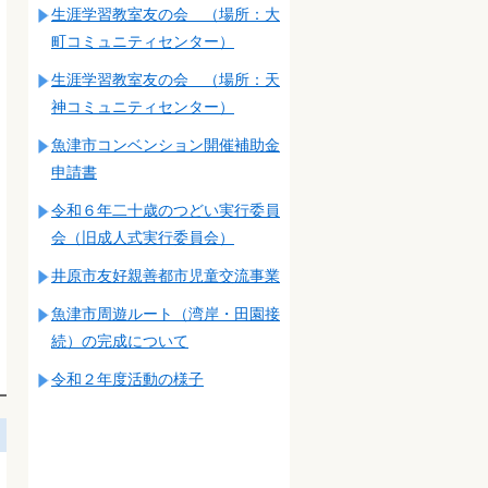
生涯学習教室友の会 （場所：大
町コミュニティセンター）
生涯学習教室友の会 （場所：天
神コミュニティセンター）
魚津市コンベンション開催補助金
申請書
令和６年二十歳のつどい実行委員
会（旧成人式実行委員会）
井原市友好親善都市児童交流事業
魚津市周遊ルート（湾岸・田園接
続）の完成について
令和２年度活動の様子