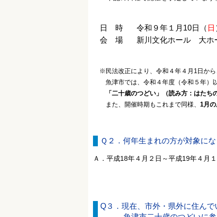
日 時
令和９年１月10日（
日
会 場
新川文化ホール 大ホ
※民法改正により、令和４年４月1日から、
魚津市では、令和４年度（令和５年）以
「二十歳のつどい」（読み方：はたちの
また、開催時期もこれまで同様、
1月
Ｑ２．何年生まれの方が対象にな
Ａ．平成18年４月２日～平成19年４月
Q３．現在、市外・県外に住んで
魚津市二十歳のつどいに参加