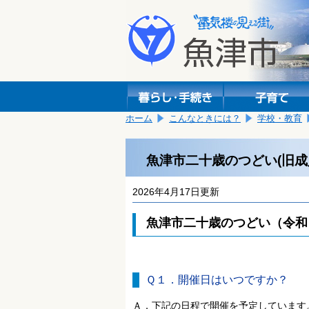
本
こ
文
こ
へ
か
移
ら
動
本
し
文
ま
で
す。
す。
ホーム
こんなときには？
学校・教育
魚津市二十歳のつどい(旧成
2026年4月17日更新
魚津市二十歳のつどい（令和
Ｑ１．開催日はいつですか？
Ａ．下記の日程で開催を予定しています