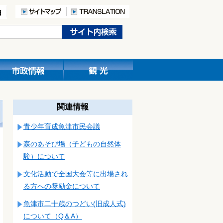
関連情報
青少年育成魚津市民会議
森のあそび場（子どもの自然体
験）について
文化活動で全国大会等に出場され
る方への奨励金について
魚津市二十歳のつどい(旧成人式)
について（Q＆A）