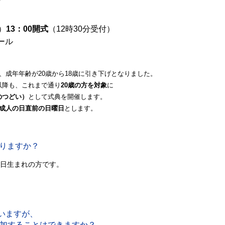
）
13：00開式
（12時30分受付）
ール
成年年齢が20歳から18歳に引き下げとなりました。
降も、これまで通り
20歳の方を対象
に
つどい）
として式典を開催します。
の成人の日直前の日曜日
とします。
りますか？
１日生まれの方です。
いますが、
することはできますか？