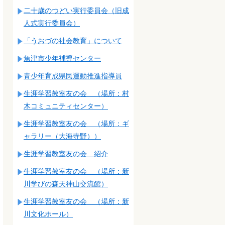
二十歳のつどい実行委員会（旧成
人式実行委員会）
「うおづの社会教育」について
魚津市少年補導センター
青少年育成県民運動推進指導員
生涯学習教室友の会 （場所：村
木コミュニティセンター）
生涯学習教室友の会 （場所：ギ
ャラリー（大海寺野））
生涯学習教室友の会 紹介
生涯学習教室友の会 （場所：新
川学びの森天神山交流館）
生涯学習教室友の会 （場所：新
川文化ホール）