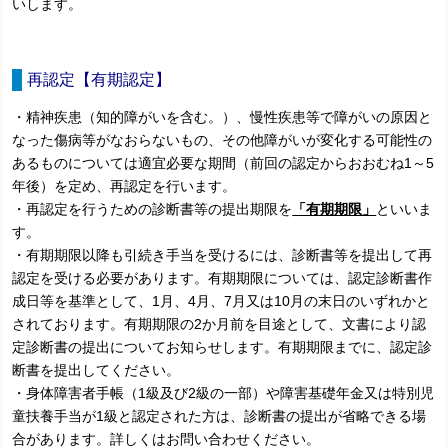
いします。
再認定【有期認定】
・精神疾患（知的障がいを含む。）、慢性疾患等で障がいの原因と
なった傷病等がなおらないもの、その他障がいが変化する可能性の
あるものについては適宜必要な期間（前回の認定からおおむね1～5
年後）を定め、再認定を行います。
・再認定を行うための診断書等の提出期限を
「有期期限」
といいま
す。
・有期期限以降も引続き手当を受けるには、診断書等を提出して再
認定を受ける必要があります。有期期限については、認定診断書作
成日等を基準として、1月、4月、7月又は10月の末日のいずれかと
されております。有期期限の2か月前を目途として、文書により認
定診断書の提出についてお知らせします。有期期限までに、認定診
断書を提出してください。
・身体障害者手帳（1級及び2級の一部）や障害基礎年金又は特別児
童扶養手当が1級と認定された方は、診断書の提出が省略できる場
合があります。詳しくはお問い合わせください。