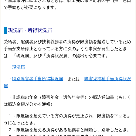
・魚津市外に転出されるときは、転出先の市区町村の手当担当窓口
で手続きが必要になります。
現況届・所得状況届
受給者、配偶者及び扶養義務者の所得が限度額を超過しているため
手当が支給停止となっている方に次のような事実が発生したとき
は、「現況届」及び「所得状況届」の提出が必要です。
・
現況届
・
特別障害者手当所得状況届
または
障害児福祉手当所得状況
届
・非課税の年金（障害年金・遺族年金等）の振込通知書（もしく
は振込金額が分かる通帳）
１．限度額を超えている方の所得が更正され、限度額を下回るよ
うになったとき。
２．限度額を超える所得がある配偶者と離婚し、別居したとき。