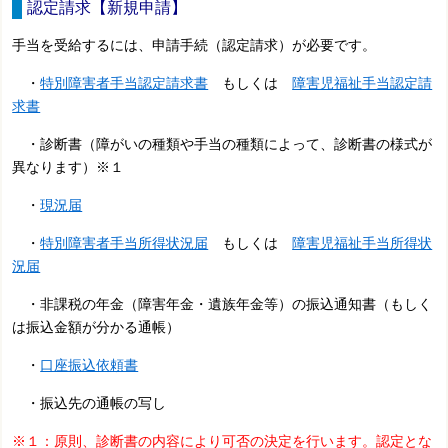
認定請求【新規申請】
手当を受給するには、申請手続（認定請求）が必要です。
・
特別障害者手当認定請求書
もしくは
障害児福祉手当認定請
求書
・診断書（障がいの種類や手当の種類によって、診断書の様式が
異なります）※１
・
現況届
・
特別障害者手当所得状況届
もしくは
障害児福祉手当所得状
況届
・非課税の年金（障害年金・遺族年金等）の振込通知書（もしく
は振込金額が分かる通帳）
・
口座振込依頼書
・振込先の通帳の写し
※１：原則、
診断書の内容により可否の決定を行います。認定とな