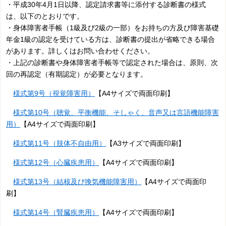
・平成30年4月1日以降、認定請求書等に添付する診断書の様式
は、以下のとおりです。
・身体障害者手帳（1級及び2級の一部）をお持ちの方及び障害基礎
年金1級の認定を受けている方は、診断書の提出が省略できる場合
があります。詳しくはお問い合わせください。
・上記の診断書や身体障害者手帳等で認定された場合は、原則、次
回の再認定（有期認定）が必要となります。
様式第9号（視覚障害用）
【A4サイズで両面印刷】
様式第10号（聴覚、平衡機能、そしゃく、音声又は言語機能障害
用）
【A4サイズで両面印刷】
様式第11号（肢体不自由用）
【A3サイズで両面印刷】
様式第12号（心臓疾患用）
【A4サイズで両面印刷】
様式第13号（結核及び換気機能障害用）
【A4サイズで両面印
刷】
様式第14号（腎臓疾患用）
【A4サイズで両面印刷】