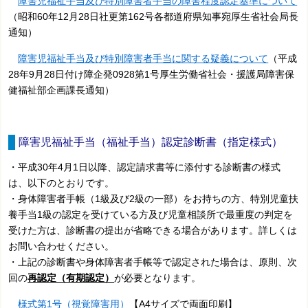
障害児福祉手当及び特別障害者手当の障害程度認定基準について
（昭和60年12月28日社更第162号各都道府県知事宛厚生省社会局長
通知）
障害児福祉手当及び特別障害者手当に関する疑義について
（平成
28年9月28日付け障企発0928第1号厚生労働省社会・援護局障害保
健福祉部企画課長通知）
障害児福祉手当（福祉手当）認定診断書（指定様式）
・平成30年4月1日以降、認定請求書等に添付する診断書の様式
は、以下のとおりです。
・身体障害者手帳（1級及び2級の一部）をお持ちの方、特別児童扶
養手当1級の認定を受けている方及び児童相談所で最重度の判定を
受けた方は、診断書の提出が省略できる場合があります。詳しくは
お問い合わせください。
・上記の診断書や身体障害者手帳等で認定された場合は、原則、次
回の
再認定（有期認定）
が必要となります。
様式第1号（視覚障害用）
【A4サイズで両面印刷】