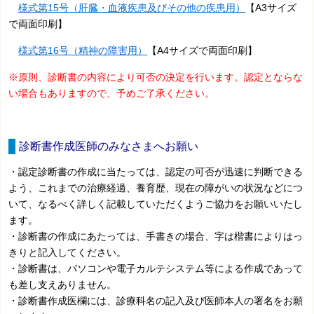
様式第15号（肝臓・血液疾患及びその他の疾患用）
【A3サイズ
で両面印刷】
様式第16号（精神の障害用）
【A4サイズで両面印刷】
※原則、診断書の内容により可否の決定を行います。認定とならな
い場合もありますので、予めご了承ください。
診断書作成医師のみなさまへお願い
・認定診断書の作成に当たっては、認定の可否が迅速に判断できる
よう、これまでの治療経過、養育歴、現在の障がいの状況などにつ
いて、なるべく詳しく記載していただくようご協力をお願いいたし
ます。
・診断書の作成にあたっては、手書きの場合、字は楷書によりはっ
きりと記入してください。
・診断書は、パソコンや電子カルテシステム等による作成であって
も差し支えありません。
・診断書作成医欄には、診療科名の記入及び医師本人の署名をお願