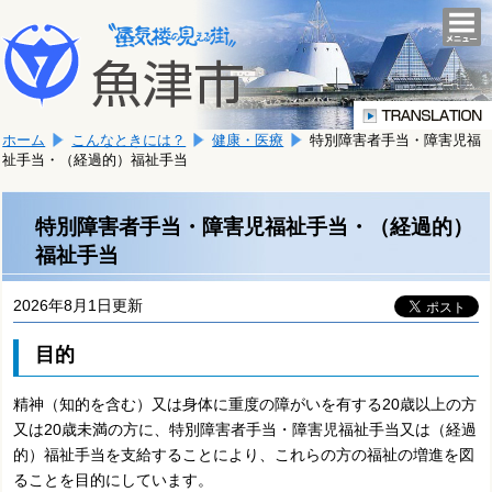
本
こ
文
togg
navi
こ
へ
か
移
ら
動
本
し
ホーム
こんなときには？
健康・医療
特別障害者手当・障害児福
文
ま
祉手当・（経過的）福祉手当
で
す。
す。
特別障害者手当・障害児福祉手当・（経過的）
福祉手当
2026年8月1日更新
目的
精神（知的を含む）又は身体に重度の障がいを有する20歳以上の方
又は20歳未満の方に、特別障害者手当・障害児福祉手当又は（経過
的）福祉手当を支給することにより、これらの方の福祉の増進を図
ることを目的にしています。