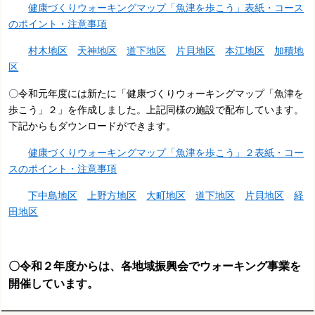
健康づくりウォーキングマップ「魚津を歩こう」表紙・コース
のポイント・注意事項
村木地区
天神地区
道下地区
片貝地区
本江地区
加積地
区
〇令和元年度には新たに「健康づくりウォーキングマップ「魚津を
歩こう」２」を作成しました。上記同様の施設で配布しています。
下記からもダウンロードができます。
健康づくりウォーキングマップ「魚津を歩こう」２表紙・コー
スのポイント・注意事項
下中島地区
上野方地区
大町地区
道下地区
片貝地区
経
田地区
〇令和２年度からは、各地域振興会でウォーキング事業を
開催しています。