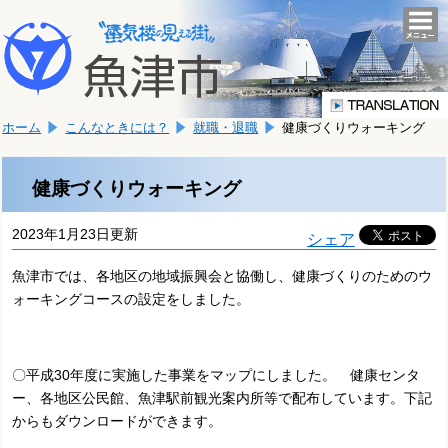
本
こ
文
togg
navi
こ
へ
か
移
ら
動
本
し
ホーム
こんなときには？
就職・退職
健康づくりウォーキング
文
ま
で
す。
す。
健康づくりウォーキング
2023年1月23日更新
シェア
魚津市では、各地区の地域振興会と協働し、健康づくりのためのウ
ォーキングコースの設定をしました。
〇平成30年度に実施した事業をマップにしました。 健康センタ
ー、各地区公民館、魚津駅前観光案内所等で配布しています。下記
からもダウンロードができます。