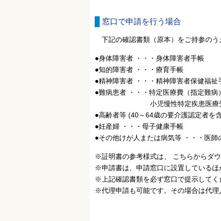
窓口で申請を行う場合
下記の確認書類（原本）をご持参のう
●身体障害者 ・・・身体障害者手帳
●知的障害者 ・・・療育手帳
●精神障害者 ・・・精神障害者保健福祉
●難病患者 ・・・特定医療費（指定難
小児慢性特定疾患医療受
●高齢者等 (40～64歳の要介護認定者を
●妊産婦 ・・・母子健康手帳
●その他けが人または病気等 ・・・医
※証明書の参考様式は、 こちらからダ
※申請書は、申請窓口に設置しているほ
※上記確認書類を必ず窓口で提示してく
※代理申請も可能です。その場合は代理