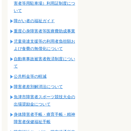
害者等用駐車場）利用証制度につ
いて
障がい者の福祉ガイド
重度心身障害者等医療費助成事業
児童発達支援等の利用者負担額お
よび食費の無償化について
自動車事故被害者救済制度につい
て
公共料金等の軽減
障害者差別解消法について
魚津市障害者スポーツ競技大会の
出場奨励金について
身体障害者手帳・療育手帳・精神
障害者保健福祉手帳