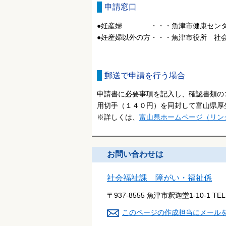
申請窓口
●妊産婦 ・・・魚津市健康セン
●妊産婦以外の方・・・魚津市役所 社
郵送で申請を行う場合
申請書に必要事項を記入し、確認書類の
用切手（１４０円）を同封して富山県
※詳しくは、
富山県ホームページ（リン
お問い合わせは
社会福祉課 障がい・福祉係
〒937-8555 魚津市釈迦堂1-10-1
TE
このページの作成担当にメール