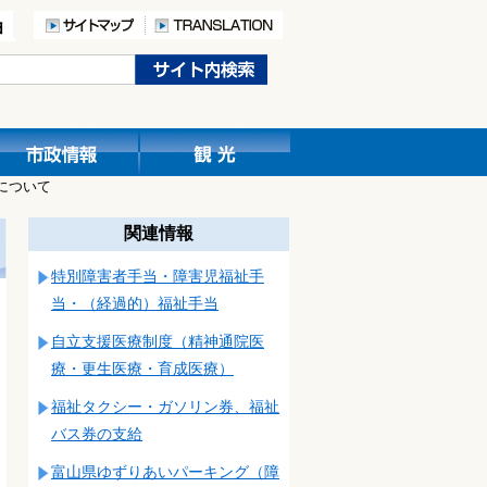
について
関連情報
特別障害者手当・障害児福祉手
当・（経過的）福祉手当
自立支援医療制度（精神通院医
療・更生医療・育成医療）
福祉タクシー・ガソリン券、福祉
バス券の支給
富山県ゆずりあいパーキング（障