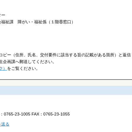
ター
会福祉課 障がい・福祉係（１階⑧窓口）
コピー（住所、氏名、交付要件に該当する旨の記載がある箇所）と返信
厚生企画課へ郵送してください。
ク）
をご覧ください。
L：
0765-23-1005
FAX：
0765-23-1055
を送る