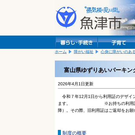
本
こ
文
こ
へ
か
移
ら
動
本
し
文
ま
で
す。
す。
ホーム
障がい福祉
心身に障がいのあ
富山県ゆずりあいパーキン
2026年4月1日更新
令和７年12月1日から
利用証のデザイ
ます。 ※お持ちの利用証の有効
降
）。その際、旧利用証はご返却をお願
制度の概要