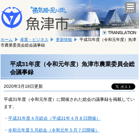
本
こ
文
togg
navi
こ
へ
か
移
ら
動
本
し
ホーム
産業・ビジネス
更新情報
平成31年度（令和元年度）魚津
文
ま
市農業委員会総会議事録
で
す。
す。
平成31年度（令和元年度）魚津市農業委員会総
会議事録
2020年3月18日更新
平成31年度（令和元年度）に開催された総会の議事録を掲載してい
ます。
・
平成31年度４月総会（平成31年４月８日開催）
・
令和元年度５月総会（令和元年５月７日開催）