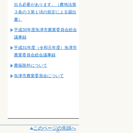
出る必要があります。（農地法第
３条の３第１項の規定による届出
書）
平成30年度魚津市農業委員会総会
議事録
平成31年度（令和元年度）魚津市
農業委員会総会議事録
農振除外について
魚津市農業委員会について
このページの先頭へ