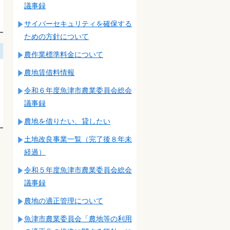
議事録
サイバーセキュリティを確保する
ための方針について
農作業標準料金について
農地賃借料情報
令和６年度魚津市農業委員会総会
議事録
農地を借りたい、貸したい
土地改良事業一覧（完了後８年未
経過）
令和５年度魚津市農業委員会総会
議事録
農地の適正管理について
魚津市農業委員会「農地等の利用