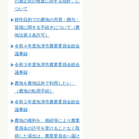
の適正化の推進に関する指針」に
ついて
耕作目的での農地の売買・贈与・
賃借に関する手続きについて（農
地法第３条許可）
令和４年度魚津市農業委員会総会
議事録
令和３年度魚津市農業委員会総会
議事録
農地を農地以外で利用したい
（農地の転用手続）
令和２年度魚津市農業委員会総会
議事録
農地の権利を、相続等により農業
委員会の許可を受けることなく取
得した場合は、農業委員会へ届け