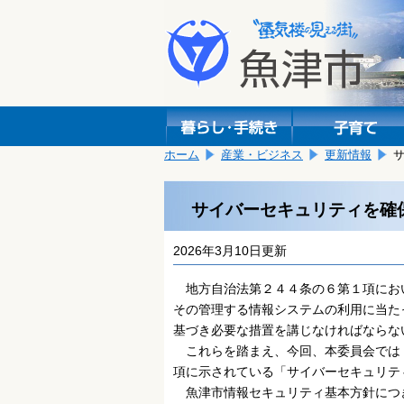
本
こ
文
こ
へ
か
移
ら
動
本
し
文
ま
で
す。
す。
ホーム
産業・ビジネス
更新情報
サイバーセキュリティを確
2026年3月10日更新
地方自治法第２４４条の６第１項にお
その管理する情報システムの利用に当た
基づき必要な措置を講じなければならな
これらを踏まえ、今回、本委員会では
項に示されている「サイバーセキュリテ
魚津市情報セキュリティ基本方針につ