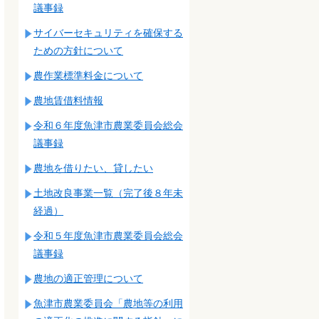
議事録
サイバーセキュリティを確保する
ための方針について
農作業標準料金について
農地賃借料情報
令和６年度魚津市農業委員会総会
議事録
農地を借りたい、貸したい
土地改良事業一覧（完了後８年未
経過）
令和５年度魚津市農業委員会総会
議事録
農地の適正管理について
魚津市農業委員会「農地等の利用