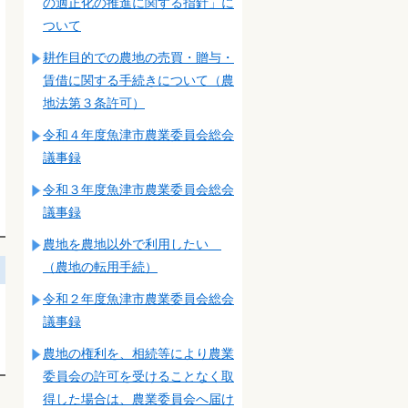
の適正化の推進に関する指針」に
ついて
耕作目的での農地の売買・贈与・
賃借に関する手続きについて（農
地法第３条許可）
令和４年度魚津市農業委員会総会
議事録
令和３年度魚津市農業委員会総会
議事録
農地を農地以外で利用したい
（農地の転用手続）
令和２年度魚津市農業委員会総会
議事録
農地の権利を、相続等により農業
委員会の許可を受けることなく取
得した場合は、農業委員会へ届け