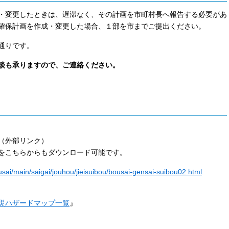
・変更したときは、遅滞なく、その計画を市町村長へ報告する必要があ
確保計画を作成・変更した場合、１部を市までご提出ください。
通りです。
談も承りますので、ご連絡ください。
（外部リンク）
こちらからもダウンロード可能です。
ousai/main/saigai/jouhou/jieisuibou/bousai-gensai-suibou02.html
災ハザードマップ一覧
』