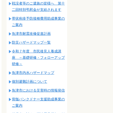
戦没者等のご遺族の皆様へ 第十
二回特別弔慰金が支給されます
帯状疱疹予防接種費用助成事業の
ご案内
魚津市耐震改修促進計画
防災ハザードマップ一覧
令和７年度 市民後見人養成講
座 ～基礎研修・フォローアップ
研修～
魚津市内水ハザードマップ
個別避難計画について
魚津市における災害時の情報発信
骨髄バンクドナー支援助成事業の
ご案内