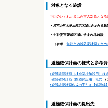
対象となる施設
下記のいずれか又は両方の対象となる
・
河川の洪水浸水想定区域に含まれる施
・土砂災害警戒区域に含まれる施設
（参考）
魚津市地域防災計画で定め
避難確保計画の様式と参考資
○避難確保計画（社会福祉施設用）様
○避難確保計画（医療施設用）様式
（
○避難確保計画作成の手引き【解説編
避難確保計画の提出先