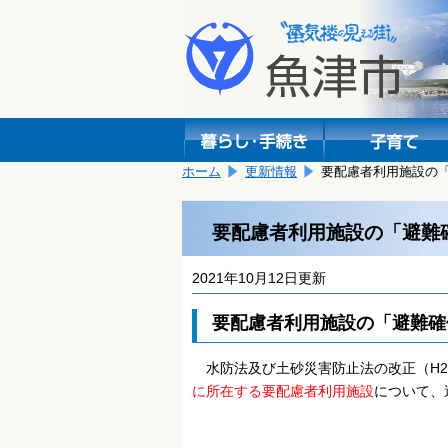
本
こ
文
こ
へ
か
移
ら
動
本
し
文
ま
で
す。
す。
ホーム
更新情報
要配慮者利用施設の
要配慮者利用施設の「避難
2021年10月12日更新
要配慮者利用施設の「避難確
水防法及び土砂災害防止法の改正（H29
に所在する要配慮者利用施設
について、