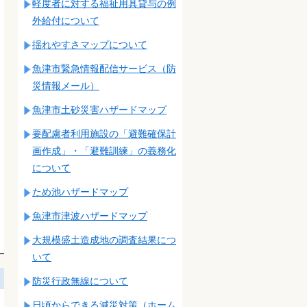
軽度者に対する福祉用具貸与の例
外給付について
揺れやすさマップについて
魚津市緊急情報配信サービス（防
災情報メール）
魚津市土砂災害ハザードマップ
要配慮者利用施設の「避難確保計
画作成」・「避難訓練」の義務化
について
ため池ハザードマップ
魚津市津波ハザードマップ
大規模盛土造成地の調査結果につ
いて
防災行政無線について
日頃からできる減災対策（ホーム