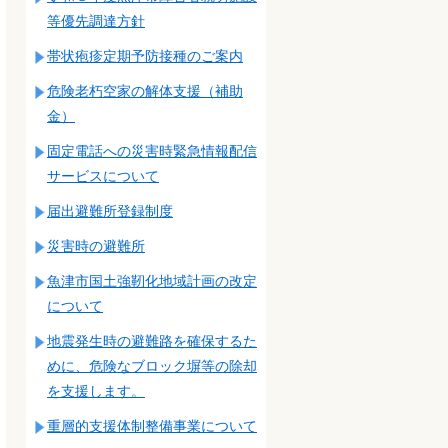
等優先調達方針
帯状疱疹定期予防接種のご案内
危険老朽空家の解体支援（補助
金）
固定電話への災害時緊急情報配信
サービスについて
届出避難所登録制度
災害時の避難所
魚津市国土強靭化地域計画の改定
について
地震発生時の避難路を確保するた
めに、危険なブロック塀等の除却
を支援します。
重層的支援体制整備事業について