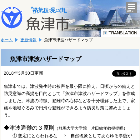
本
こ
文
togg
navi
こ
へ
か
移
ら
動
本
し
ホーム
更新情報
魚津市津波ハザードマップ
文
ま
で
す。
す。
魚津市津波ハザードマップ
2018年3月30日更新
魚津市では、津波発生時の被害を最小限に抑え、日頃からの備えと
防災意識の高揚を目的として「魚津市津波ハザードマップ」を作成
しました。津波の特徴、避難時の心得などを十分理解した上で、家
族や地域ぐるみで円滑な避難ができるよう防災対策に努めましょ
う。
◆津波避難の３原則
（群馬大学大学院 片田敏孝教授提唱）
① 想定にとらわれるな ⇒ 自然現象としてあらゆる事態が