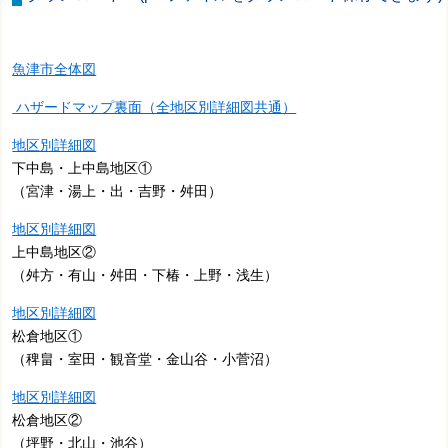
魚津市全体図
ハザードマップ裏面（全地区別詳細図共通）
地区別詳細図
下中島・上中島地区①
（宮津・湯上・出・吉野・舛田）
地区別詳細図
上中島地区②
（舛方・有山・舛田・下椿・上野・浅生）
地区別詳細図
松倉地区①
（稗畠・室田・観音堂・金山谷・小菅沼）
地区別詳細図
松倉地区②
（坪野・北山・池谷）