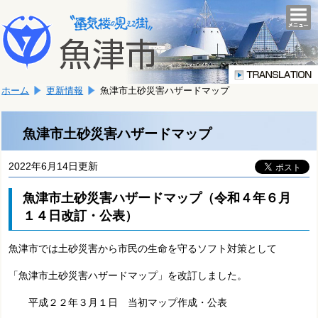
本
こ
文
togg
navi
こ
へ
か
移
ら
動
本
し
ホーム
更新情報
魚津市土砂災害ハザードマップ
文
ま
で
す。
す。
魚津市土砂災害ハザードマップ
2022年6月14日更新
魚津市土砂災害ハザードマップ（令和４年６月
１４日改訂・公表）
魚津市では土砂災害から市民の生命を守るソフト対策として
「魚津市土砂災害ハザードマップ」を改訂しました。
平成２２年３月１日 当初マップ作成・公表