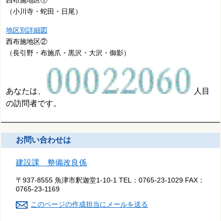
西布施地区①
（小川寺・蛇田・日尾）
地区別詳細図
西布施地区②
（長引野・布施爪・黒沢・大沢・御影）
あなたは、
人目
の訪問者です。
お問い合わせは
建設課 整備改良係
〒937-8555 魚津市釈迦堂1-10-1
TEL：
0765-23-1029
FAX：
0765-23-1169
このページの作成担当にメールを送る