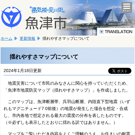
本
こ
文
togg
navi
こ
へ
か
移
ら
動
本
し
ホーム
更新情報
揺れやすさマップについて
文
ま
で
す。
す。
揺れやすさマップについて
2024年1月18日更新
地震災害について市民のみなさんに関心を持っていただくため、
「魚津市地震防災マップ（揺れやすさマップ）」を作成しました。
このマップは、魚津断層帯、呉羽山断層、内陸直下型地震（いず
れもマグニチュード7.0前後）の地震が発生した場合を想定・合成
し、市内各地で想定される最大の震度の分布を表したものです。
（※必ずしも表示したとおりに揺れる訳ではありません。）
マップをご覧いただき内容をよくご理解のうえ、お住まいの耐震