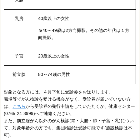
大腸
乳房
40歳以上の女性
※40～49歳は2方向撮影。その他の年代は１方
向撮影。
子宮
20歳以上の女性
前立腺
50～74歳の男性
対象となる方には、４月下旬に受診券をお送りします。
職場等でがん検診を受ける機会がなく、受診券が届いていない方
は、
こちら
から受診券の発行申請をしていただくか、健康センター
(0765-24-3999)へご連絡ください。
また、前立腺がん以外のがん検診(胃・大腸・肺・子宮・乳)につい
て、対象年齢外の方でも、集団検診は受診可能です(施設検診は不
可)。