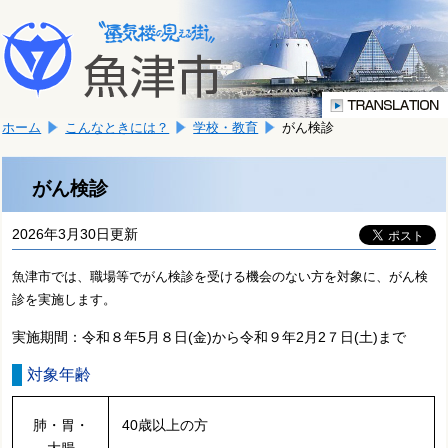
本
こ
文
こ
へ
か
移
ら
動
本
し
ホーム
こんなときには？
学校・教育
がん検診
文
ま
で
す。
す。
がん検診
2026年3月30日更新
魚津市では、職場等でがん検診を受ける機会のない方を対象に、がん検
診を実施します。
実施期間：令和８年5月８日(金)から令和９年2月2７日(土)まで
対象年齢
肺・胃・
40歳以上の方