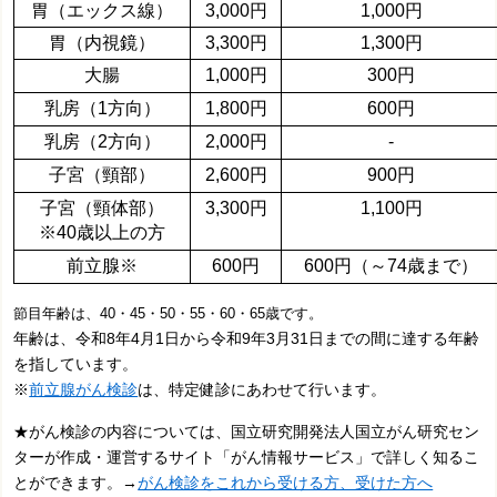
胃（エックス線）
3,000円
1,000円
胃（内視鏡）
3,300円
1,300円
大腸
1,000円
300円
乳房（1方向）
1,800円
600円
乳房（2方向）
2,000円
-
子宮（頸部）
2,600円
900円
子宮（頸体部）
3,300円
1,100円
※40歳以上の方
前立腺※
600円
600円
（～74歳まで）
節目年齢は、40・45・50・55・60・65歳です。
年齢は、令和8年4月1日から令和9年3月31日までの間に達する年齢
を指しています。
※
前立腺がん検診
は、特定健診にあわせて行います。
★がん検診の内容については、
国立研究開発法人国立がん研究セン
ターが作成・運営するサイト「がん情報サービス」
で詳しく知るこ
とができます。→
がん検診をこれから受ける方、受けた方へ