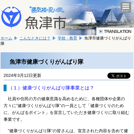
本
こ
文
togg
navi
こ
へ
か
移
ら
動
本
し
ホーム
こんなときには？
学校・教育
魚津市健康づくりがんばり
文
ま
隊
で
す。
す。
魚津市健康づくりがんばり隊
2024年3月12日更新
（１）健康づくりがんばり隊事業とは？
社員や住民の方の健康意識を高めるために、各種団体や企業の
方々に”健康づくりがんばり隊”の一員として
「健康づくりのため
に、がんばるポイント」を宣言していただき健康づくりに取り組む
事業です。
”健康づくりがんばり隊”の皆さんは、宣言された内容を含めて健