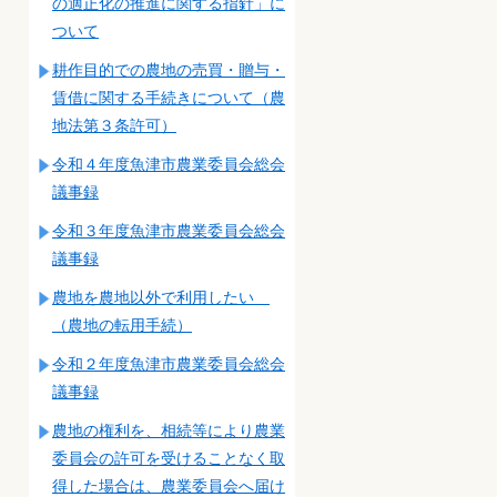
の適正化の推進に関する指針」に
ついて
耕作目的での農地の売買・贈与・
賃借に関する手続きについて（農
地法第３条許可）
令和４年度魚津市農業委員会総会
議事録
令和３年度魚津市農業委員会総会
議事録
農地を農地以外で利用したい
（農地の転用手続）
令和２年度魚津市農業委員会総会
議事録
農地の権利を、相続等により農業
委員会の許可を受けることなく取
得した場合は、農業委員会へ届け