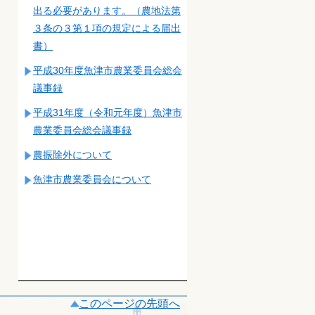
出る必要があります。（農地法第
３条の３第１項の規定による届出
書）
平成30年度魚津市農業委員会総会
議事録
平成31年度（令和元年度）魚津市
農業委員会総会議事録
農振除外について
魚津市農業委員会について
このページの先頭へ