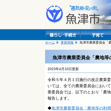
本
こ
文
こ
へ
か
移
ら
動
本
し
文
ま
で
す。
す。
ホーム
更新情報
魚津市農業委員会「
魚津市農業委員会「農地等
2023年4月10日更新
令和５年４月１日施行の改正農業委
いては、全ての農業委員会において
業委員会では、以下のとおり「農地
報告します。
◆
魚津市農業委員会「農地等の利用