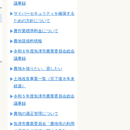
議事録
サイバーセキュリティを確保する
ための方針について
農作業標準料金について
農地賃借料情報
令和６年度魚津市農業委員会総会
議事録
農地を借りたい、貸したい
土地改良事業一覧（完了後８年未
経過）
令和５年度魚津市農業委員会総会
議事録
農地の適正管理について
魚津市農業委員会「農地等の利用