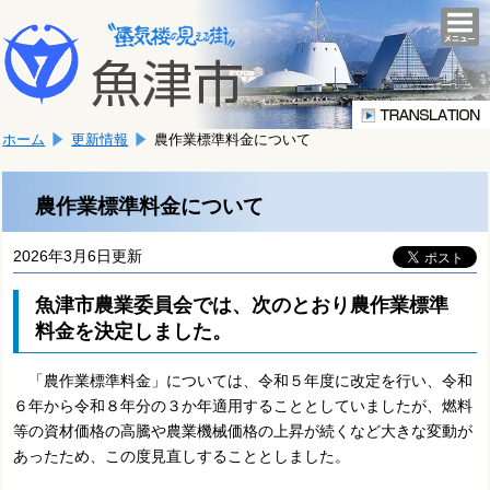
本
こ
文
togg
navi
こ
へ
か
移
ら
動
本
し
ホーム
更新情報
農作業標準料金について
文
ま
で
す。
す。
農作業標準料金について
2026年3月6日更新
魚津市農業委員会では、次のとおり農作業標準
料金を決定しました。
「農作業標準料金」については、令和５年度に改定を行い、令和
６年から令和８年分の３か年適用することとしていましたが、燃料
等の資材価格の高騰や農業機械価格の上昇が続くなど大きな変動が
あったため、この度見直しすることとしました。