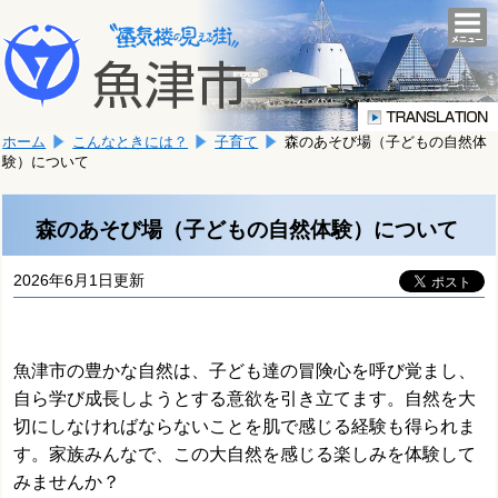
本
こ
文
togg
navi
こ
へ
か
移
ら
動
本
し
ホーム
こんなときには？
子育て
森のあそび場（子どもの自然体
文
ま
験）について
で
す。
す。
森のあそび場（子どもの自然体験）について
2026年6月1日更新
魚津市の豊かな自然は、子ども達の冒険心を呼び覚まし、
自ら学び成長しようとする意欲を引き立てます。自然を大
切にしなければならないことを肌で感じる経験も得られま
す。
家族みんなで、この大自然を感じる楽しみを体験して
みませんか？