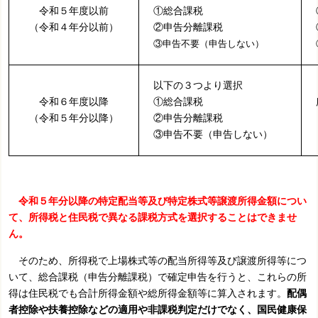
令和５年度以前
①総合課税
（令和４年分以前）
②申告分離課税
③申告不要（申告しない）
以下の３つより選択
令和６年度以降
①総合課税
（令和５年分以降）
②申告分離課税
③申告不要（申告しない）
令和５年分以降の特定配当等及び特定株式等譲渡所得金額につい
て、所得税と住民税で異なる課税方式を選択することはできませ
ん。
そのため、所得税で上場株式等の配当所得等及び譲渡所得等につ
いて、総合課税（申告分離課税）で確定申告を行うと、これらの所
得は住民税でも合計所得金額や総所得金額等に算入されます。
配偶
者控除や扶養控除などの適用や非課税判定だけでなく、国民健康保