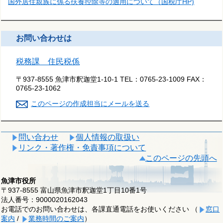
国外居住親族に係る扶養控除等の適用について（国税庁HP)
お問い合わせは
税務課 住民税係
〒937-8555 魚津市釈迦堂1-10-1
TEL：
0765-23-1009
FAX：
0765-23-1062
このページの作成担当にメールを送る
問い合わせ
個人情報の取扱い
リンク・著作権・免責事項について
このページの先頭へ
魚津市役所
〒937-8555 富山県魚津市釈迦堂1丁目10番1号
法人番号：9000020162043
お電話でのお問い合わせは、各課直通電話をお使いください （
窓口
案内
/
業務時間のご案内
）