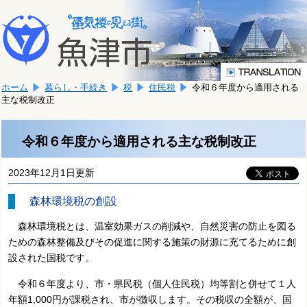
本
こ
文
こ
へ
か
移
ら
動
本
し
ホーム
暮らし・手続き
税
住民税
令和６年度から適用される
文
ま
主な税制改正
で
す。
す。
令和６年度から適用される主な税制改正
2023年12月1日更新
森林環境税の創設
森林環境税とは、温室効果ガスの削減や、自然災害の防止を図る
ための森林整備及びその促進に関する施策の財源に充てるために創
設された国税です。
令和６年度より、市・県民税（個人住民税）均等割と併せて１人
年額1,000円が課税され、市が徴収します。その税収の全額が、国