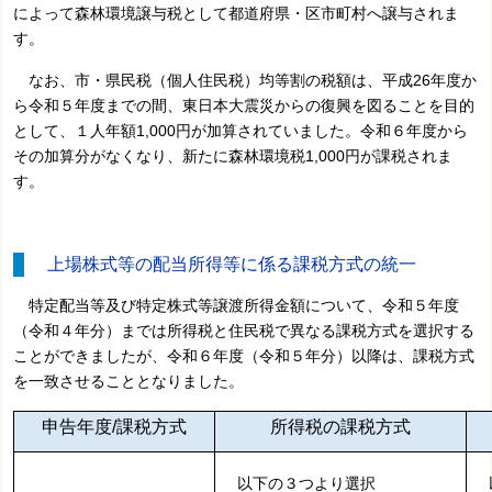
によって森林環境譲与税として都道府県・区市町村へ譲与されま
す。
なお、市・県民税（個人住民税）均等割の税額は、平成26年度か
ら令和５年度までの間、東日本大震災からの復興を図ることを目的
として、１人年額1,000円が加算されていました。令和６年度から
その加算分がなくなり、新たに森林環境税1,000円が課税されま
す。
上場株式等の配当所得等に係る課税方式の統一
特定配当等及び特定株式等譲渡所得金額について、令和５年度
（令和４年分）までは所得税と住民税で異なる課税方式を選択する
ことができましたが、令和６年度（令和５年分）以降は、課税方式
を一致させることとなりました。
申告年度/課税方式
所得税の課税方式
以下の３つより選択