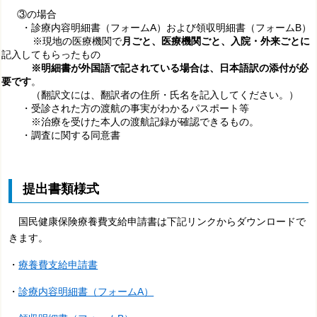
③の場合
・診療内容明細書（フォームA）および領収明細書（フォームB）
※現地の医療機関で
月ごと、医療機関ごと、入院・外来ごとに
記入してもらったもの
※明細書が外国語で記されている場合は、日本語訳の添付が必
要です
。
（翻訳文には、翻訳者の住所・氏名を記入してください。）
・
受診された方の渡航の事実がわかるパスポート等
※
治療を受けた本人の渡航記録が確認できるもの。
・調査に関する同意書
提出書類様式
国民健康保険療養費支給申請書は下記リンクからダウンロードで
きます。
・
療養費支給申請書
・
診療内容明細書（フォームA）