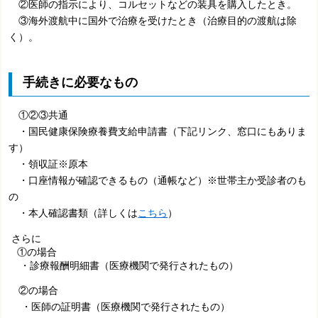
②医師の指示により、コルセットなどの装具を購入したとき。
③海外渡航中に国外で治療を受けたとき（治療目的の渡航は除
く）。
手続きに必要なもの
①②③共通
・
国民健康保険
療養費支給申請書（下記リンク、窓口にもありま
す）
・領収証※原本
・口座情報が確認できるもの（通帳など）※世帯主か受診者のも
の
・本人確認書類（詳しくは
こちら
）
さらに
①の場合
・診療報酬明細書（医療機関で発行されたもの）
②の場合
・医師の証明書（医療機関で発行されたもの）