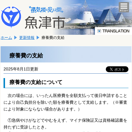
本
こ
文
togg
navi
こ
へ
か
移
ら
動
本
し
ホーム
更新情報
療養費の支給
文
ま
で
す。
す。
療養費の支給
2025年8月1日更新
療養費の支給について
次の場合には、いったん医療費を全額支払って後日申請すること
により自己負担分を除いた額を療養費として支給します。（※審査
により対象にならない場合があります。）
①急病やけがなどでやむをえず、マイナ保険証又は資格確認書を
持たずに受診したとき。